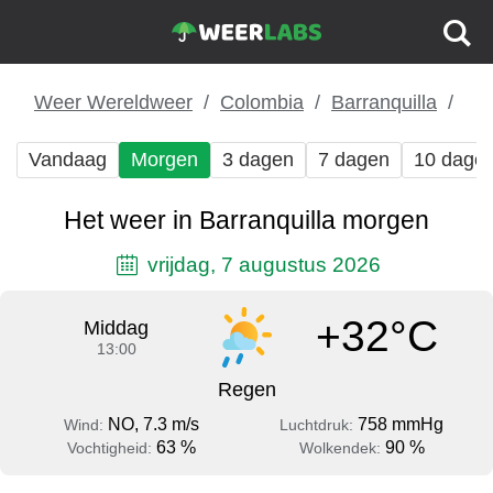
Weer Wereldweer
Colombia
Barranquilla
Vandaag
Morgen
3 dagen
7 dagen
10 dage
Het weer in Barranquilla morgen
vrijdag, 7 augustus 2026
+32°C
Middag
13:00
Regen
NO, 7.3 m/s
758 mmHg
Wind:
Luchtdruk:
63 %
90 %
Vochtigheid:
Wolkendek: