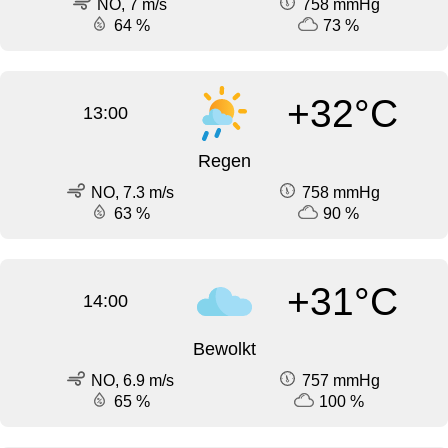
NO, 7 m/s
758 mmHg
64 %
73 %
+32°C
13:00
Regen
NO, 7.3 m/s
758 mmHg
63 %
90 %
+31°C
14:00
Bewolkt
NO, 6.9 m/s
757 mmHg
65 %
100 %