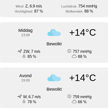
Z, 6.9 m/s
754 mmHg
Wind:
Luchtdruk:
87 %
88 %
Vochtigheid:
Wolkendek:
+14°C
Middag
13:00
Bewolkt
ZW, 7 m/s
757 mmHg
85 %
88 %
+14°C
Avond
19:00
Bewolkt
W, 6.7 m/s
759 mmHg
78 %
66 %