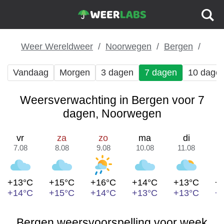
Weer Wereldweer
Noorwegen
Bergen
Vandaag
Morgen
3 dagen
7 dagen
10 dage
Weersverwachting in Bergen voor 7
dagen, Noorwegen
vr
za
zo
ma
di
7.08
8.08
9.08
10.08
11.08
1
+13°C
+15°C
+16°C
+14°C
+13°C
+
+14°C
+15°C
+14°C
+13°C
+13°C
+
Bergen weersvoorspelling voor week