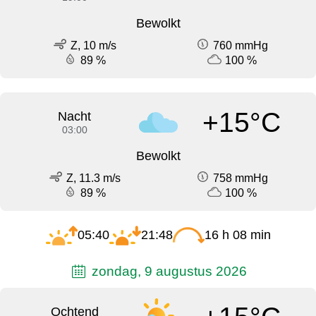
Bewolkt
Z, 10 m/s
760 mmHg
89 %
100 %
+15°C
Nacht
03:00
Bewolkt
Z, 11.3 m/s
758 mmHg
89 %
100 %
05:40
21:48
16 h 08 min
zondag, 9 augustus 2026
Ochtend