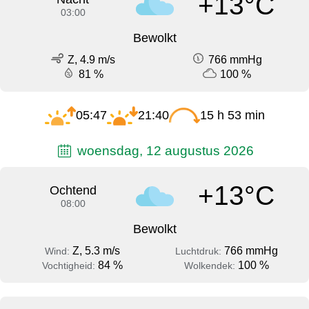
+13°C
03:00
Bewolkt
Z, 4.9 m/s
766 mmHg
81 %
100 %
05:47
21:40
15 h 53 min
woensdag, 12 augustus 2026
+13°C
Ochtend
08:00
Bewolkt
Z, 5.3 m/s
766 mmHg
Wind:
Luchtdruk:
84 %
100 %
Vochtigheid:
Wolkendek: