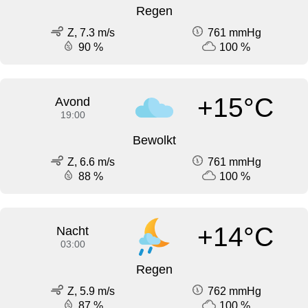
Regen
Z, 7.3 m/s
761 mmHg
90 %
100 %
+15°C
Avond
19:00
Bewolkt
Z, 6.6 m/s
761 mmHg
88 %
100 %
+14°C
Nacht
03:00
Regen
Z, 5.9 m/s
762 mmHg
87 %
100 %