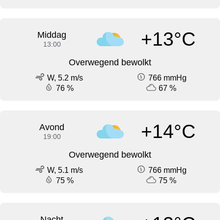
+13°C
Middag
13:00
Overwegend bewolkt
W, 5.2 m/s
766 mmHg
76 %
67 %
+14°C
Avond
19:00
Overwegend bewolkt
W, 5.1 m/s
766 mmHg
75 %
75 %
Nacht