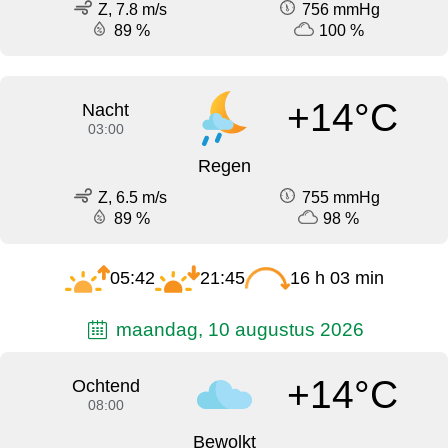
Z, 7.8 m/s
756 mmHg
89 %
100 %
+14°C
Nacht
03:00
Regen
Z, 6.5 m/s
755 mmHg
89 %
98 %
05:42
21:45
16 h 03 min
maandag, 10 augustus 2026
+14°C
Ochtend
08:00
Bewolkt