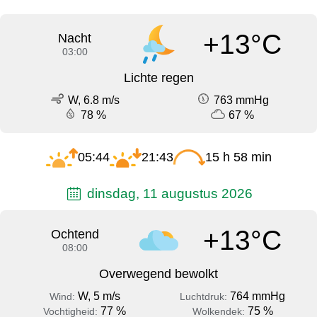
+13°C
Nacht
03:00
Lichte regen
W, 6.8 m/s
763 mmHg
78 %
67 %
05:44
21:43
15 h 58 min
dinsdag, 11 augustus 2026
+13°C
Ochtend
08:00
Overwegend bewolkt
W, 5 m/s
764 mmHg
Wind:
Luchtdruk:
77 %
75 %
Vochtigheid:
Wolkendek: