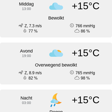
+15°C
Middag
13:00
Bewolkt
Z, 7.3 m/s
766 mmHg
77 %
86 %
+15°C
Avond
19:00
Overwegend bewolkt
Z, 8.9 m/s
765 mmHg
82 %
98 %
+15°C
Nacht
03:00
Regen