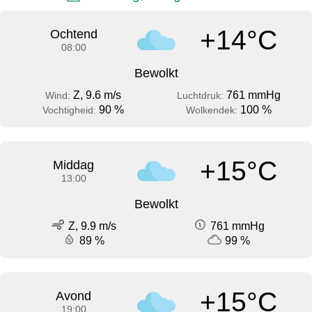
+14°C
Ochtend
08:00
Bewolkt
Z, 9.6 m/s
761 mmHg
Wind:
Luchtdruk:
90 %
100 %
Vochtigheid:
Wolkendek:
+15°C
Middag
13:00
Bewolkt
Z, 9.9 m/s
761 mmHg
89 %
99 %
+15°C
Avond
19:00