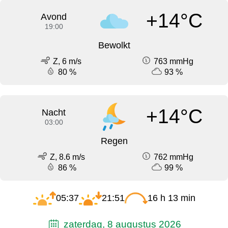
+14°C
Avond
19:00
Bewolkt
Z, 6 m/s
763 mmHg
80 %
93 %
+14°C
Nacht
03:00
Regen
Z, 8.6 m/s
762 mmHg
86 %
99 %
05:37
21:51
16 h 13 min
zaterdag, 8 augustus 2026