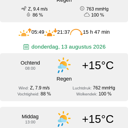
Z, 9.4 m/s
763 mmHg
86 %
100 %
05:49
21:37
15 h 47 min
donderdag, 13 augustus 2026
+15°C
Ochtend
08:00
Regen
Z, 7.9 m/s
762 mmHg
Wind:
Luchtdruk:
88 %
100 %
Vochtigheid:
Wolkendek:
+15°C
Middag
13:00