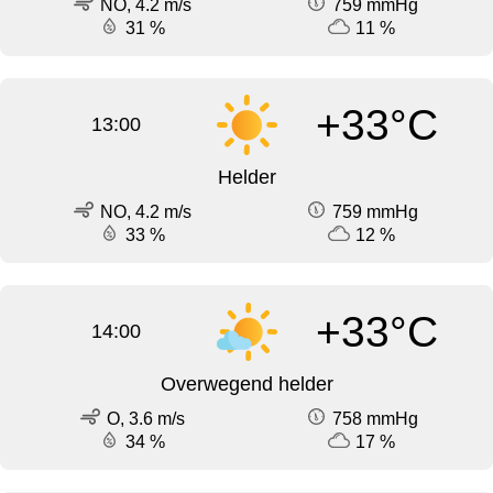
NO, 4.2 m/s
759 mmHg
31 %
11 %
+33°C
13:00
Helder
NO, 4.2 m/s
759 mmHg
33 %
12 %
+33°C
14:00
Overwegend helder
O, 3.6 m/s
758 mmHg
34 %
17 %