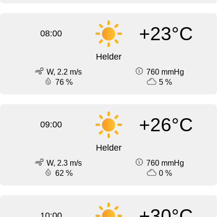
+23°C
08:00
Helder
W, 2.2 m/s
760 mmHg
76 %
5 %
+26°C
09:00
Helder
W, 2.3 m/s
760 mmHg
62 %
0 %
+30°C
10:00