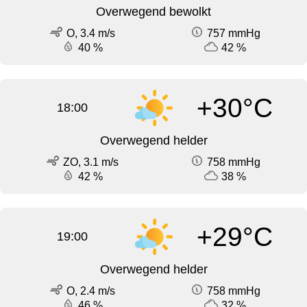
Overwegend bewolkt
O, 3.4 m/s
757 mmHg
40 %
42 %
+30°C
18:00
Overwegend helder
ZO, 3.1 m/s
758 mmHg
42 %
38 %
+29°C
19:00
Overwegend helder
O, 2.4 m/s
758 mmHg
46 %
32 %