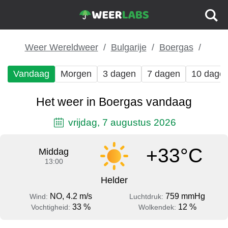
Weer Wereldweer
Bulgarije
Boergas
Vandaag
Morgen
3 dagen
7 dagen
10 dage
Het weer in Boergas vandaag
vrijdag, 7 augustus 2026
+33°C
Middag
13:00
Helder
NO, 4.2 m/s
759 mmHg
Wind:
Luchtdruk:
33 %
12 %
Vochtigheid:
Wolkendek: