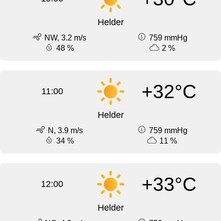
Helder
NW, 3.2 m/s
759 mmHg
48 %
2 %
+32°C
11:00
Helder
N, 3.9 m/s
759 mmHg
34 %
11 %
+33°C
12:00
Helder