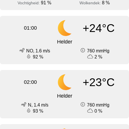
91 %
8 %
Vochtigheid:
Wolkendek:
+24°C
01:00
Helder
NO, 1.6 m/s
760 mmHg
92 %
2 %
+23°C
02:00
Helder
N, 1.4 m/s
760 mmHg
93 %
0 %