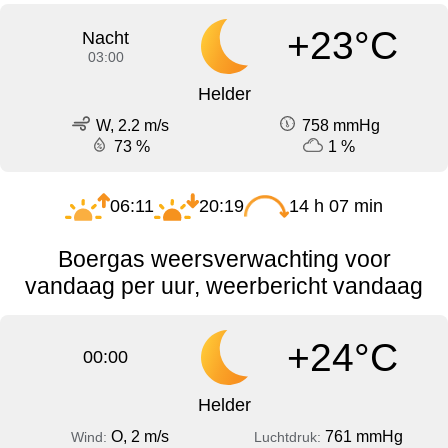
+23°C
Nacht
03:00
Helder
W, 2.2 m/s
758 mmHg
73 %
1 %
06:11
20:19
14 h 07 min
Boergas weersverwachting voor
vandaag per uur, weerbericht vandaag
+24°C
00:00
Helder
O, 2 m/s
761 mmHg
Wind:
Luchtdruk: