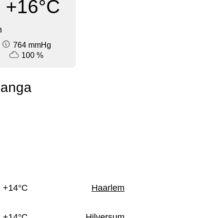
+16°C
n
764 mmHg
100 %
manga
n
+14°C
Haarlem
+14°C
Hilversum