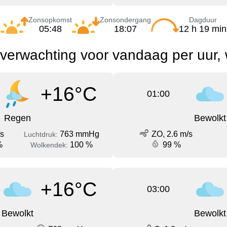
Zonsopkomst
Zonsondergang
Dagduur
05:48
18:07
12 h 19 min
erwachting voor vandaag per uur, 
+16°C
01:00
Regen
Bewolkt
/s
763 mmHg
ZO, 2.6 m/s
Luchtdruk:
%
100 %
99 %
Wolkendek:
+16°C
03:00
Bewolkt
Bewolkt