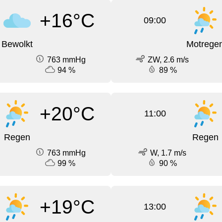
+16°C
09:00
Bewolkt
Motrege
763 mmHg
ZW, 2.6 m/s
94 %
89 %
+20°C
11:00
Regen
Regen
763 mmHg
W, 1.7 m/s
99 %
90 %
+19°C
13:00