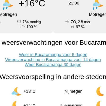
+16°C
23:00
Motregen
Motrege
s
764 mmHg
ZO, 2.8 m/s
100 %
97 %
 weersverwachtingen voor Bucara
Weer in Bucaramanga voor 5 dagen
Weersverwachting in Bucaramanga voor 14 dagen
Weer Bucaramanga 30 dagen
Weersvoorspelling in andere stede
+13°C
Nijmegen
+14°C
Nieuwegein