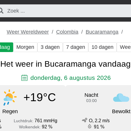
Weer Wereldweer
Colombia
Bucaramanga
daag
Morgen
3 dagen
7 dagen
10 dagen
Wee
Het weer in Bucaramanga vandaag
donderdag, 6 augustus 2026
+19°C
Nacht
03:00
Regen
Bewolkt
s
761 mmHg
O, 2.2 m/s
Luchtdruk:
%
92 %
91 %
Wolkendek: