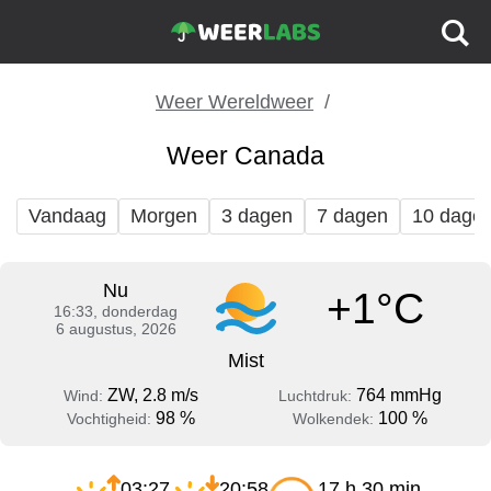
Weer Wereldweer
Weer Canada
Vandaag
Morgen
3 dagen
7 dagen
10 dage
Nu
+1°C
16:33, donderdag
6 augustus, 2026
Mist
ZW, 2.8 m/s
764 mmHg
Wind:
Luchtdruk:
98 %
100 %
Vochtigheid:
Wolkendek:
03:27
20:58
17 h 30 min