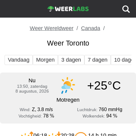
Weer Wereldweer
Canada
Weer Toronto
Vandaag
Morgen
3 dagen
7 dagen
10 dage
Nu
+25°C
13:50, zaterdag
8 augustus, 2026
Motregen
Z, 3.8 m/s
760 mmHg
Wind:
Luchtdruk:
78 %
94 %
Vochtigheid:
Wolkendek:
06:18
20:28
14 h 10 min