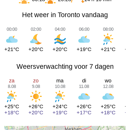
Het weer in Toronto vandaag
00:00
02:00
04:00
06:00
08:00
1
+21°C
+20°C
+20°C
+19°C
+21°C
+
Weersverwachting voor 7 dagen
za
zo
ma
di
wo
8.08
9.08
10.08
11.08
12.08
1
+25°C
+26°C
+24°C
+26°C
+25°C
+
+18°C
+20°C
+19°C
+17°C
+18°C
+