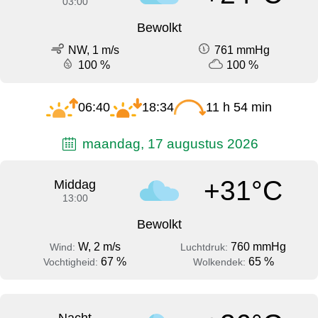
03:00
Bewolkt
NW, 1 m/s
761 mmHg
100 %
100 %
06:40
18:34
11 h 54 min
maandag, 17 augustus 2026
+31°C
Middag
13:00
Bewolkt
W, 2 m/s
760 mmHg
Wind:
Luchtdruk:
67 %
65 %
Vochtigheid:
Wolkendek: