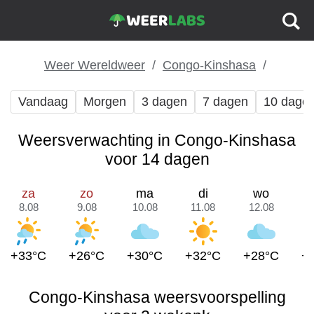
Weer Wereldweer
Congo-Kinshasa
Vandaag
Morgen
3 dagen
7 dagen
10 dage
Weersverwachting in Congo-Kinshasa
voor 14 dagen
za
zo
ma
di
wo
8.08
9.08
10.08
11.08
12.08
1
+33°C
+26°C
+30°C
+32°C
+28°C
+
Congo-Kinshasa weersvoorspelling