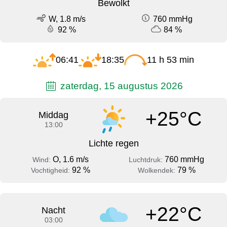
Bewolkt
W, 1.8 m/s
760 mmHg
92 %
84 %
06:41
18:35
11 h 53 min
zaterdag, 15 augustus 2026
+25°C
Middag
13:00
Lichte regen
O, 1.6 m/s
760 mmHg
Wind:
Luchtdruk:
92 %
79 %
Vochtigheid:
Wolkendek:
+22°C
Nacht
03:00