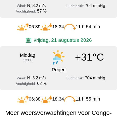
N, 3.2 m/s
704 mmHg
Wind:
Luchtdruk:
57 %
Vochtigheid:
06:39
18:34
11 h 54 min
vrijdag, 21 augustus 2026
+31°C
Middag
13:00
Regen
N, 3.2 m/s
704 mmHg
Wind:
Luchtdruk:
62 %
Vochtigheid:
06:38
18:34
11 h 55 min
Meer weersverwachtingen voor Congo-