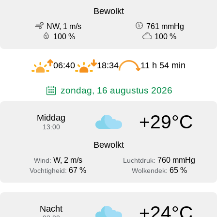
Bewolkt
NW, 1 m/s
761 mmHg
100 %
100 %
06:40
18:34
11 h 54 min
zondag, 16 augustus 2026
+29°C
Middag
13:00
Bewolkt
W, 2 m/s
760 mmHg
Wind:
Luchtdruk:
67 %
65 %
Vochtigheid:
Wolkendek:
+24°C
Nacht