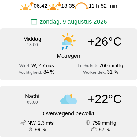
06:42
18:35
11 h 52 min
zondag, 9 augustus 2026
+26°C
Middag
13:00
Motregen
W, 2.7 m/s
760 mmHg
Wind:
Luchtdruk:
84 %
31 %
Vochtigheid:
Wolkendek:
+22°C
Nacht
03:00
Overwegend bewolkt
NW, 2.3 m/s
759 mmHg
99 %
82 %