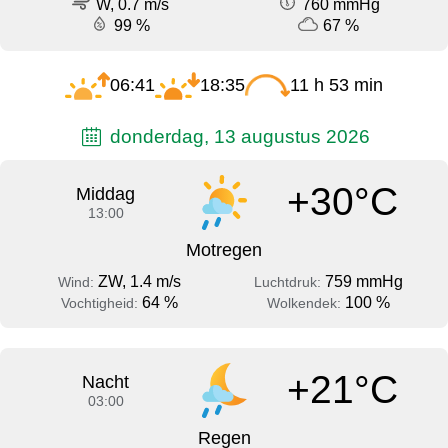
W, 0.7 m/s
760 mmHg
99 %
67 %
06:41
18:35
11 h 53 min
donderdag, 13 augustus 2026
+30°C
Middag
13:00
Motregen
ZW, 1.4 m/s
759 mmHg
Wind:
Luchtdruk:
64 %
100 %
Vochtigheid:
Wolkendek:
+21°C
Nacht
03:00
Regen