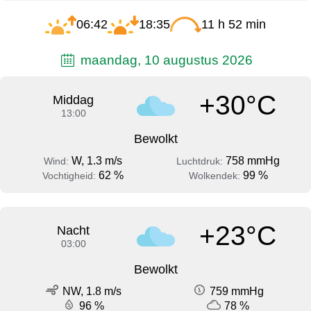
06:42
18:35
11 h 52 min
maandag, 10 augustus 2026
+30°C
Middag
13:00
Bewolkt
W, 1.3 m/s
758 mmHg
Wind:
Luchtdruk:
62 %
99 %
Vochtigheid:
Wolkendek:
+23°C
Nacht
03:00
Bewolkt
NW, 1.8 m/s
759 mmHg
96 %
78 %