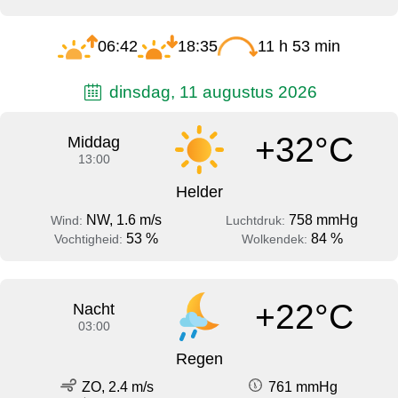
06:42
18:35
11 h 53 min
dinsdag, 11 augustus 2026
+32°C
Middag
13:00
Helder
NW, 1.6 m/s
758 mmHg
Wind:
Luchtdruk:
53 %
84 %
Vochtigheid:
Wolkendek:
+22°C
Nacht
03:00
Regen
ZO, 2.4 m/s
761 mmHg