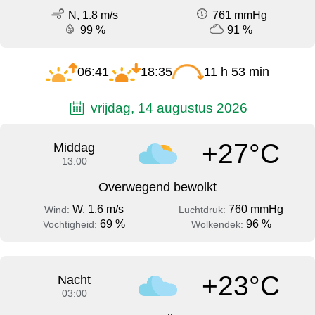
N, 1.8 m/s
761 mmHg
99 %
91 %
06:41
18:35
11 h 53 min
vrijdag, 14 augustus 2026
+27°C
Middag
13:00
Overwegend bewolkt
W, 1.6 m/s
760 mmHg
Wind:
Luchtdruk:
69 %
96 %
Vochtigheid:
Wolkendek:
+23°C
Nacht
03:00