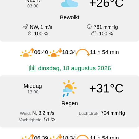
+26°C
Nacht
03:00
Bewolkt
NW, 1 m/s
761 mmHg
100 %
100 %
06:40
18:34
11 h 54 min
dinsdag, 18 augustus 2026
+31°C
Middag
13:00
Regen
N, 3.2 m/s
704 mmHg
Wind:
Luchtdruk:
51 %
Vochtigheid:
06:39
18:34
11 h 54 min