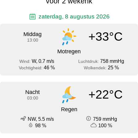
voor 2 wekenk
zaterdag, 8 augustus 2026
+33°C
Middag
13:00
Motregen
W, 0.7 m/s
758 mmHg
Wind:
Luchtdruk:
46 %
25 %
Vochtigheid:
Wolkendek:
+22°C
Nacht
03:00
Regen
NW, 5.5 m/s
759 mmHg
98 %
100 %