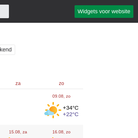
Widgets voor website
kend
za
zo
09.08
, zo
+34°
C
+22°
C
15.08
, za
16.08
, zo