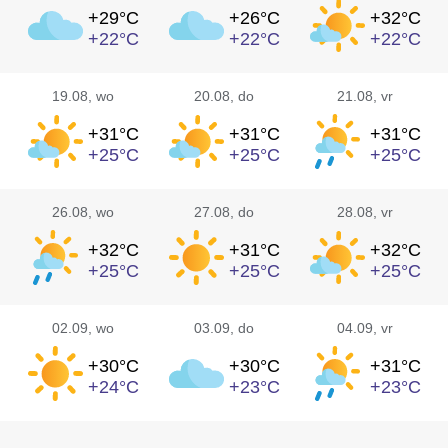
+29°
C
+26°
C
+32°
C
+22°
C
+22°
C
+22°
C
19.08
, wo
20.08
, do
21.08
, vr
+31°
C
+31°
C
+31°
C
+25°
C
+25°
C
+25°
C
26.08
, wo
27.08
, do
28.08
, vr
+32°
C
+31°
C
+32°
C
+25°
C
+25°
C
+25°
C
02.09
, wo
03.09
, do
04.09
, vr
+30°
C
+30°
C
+31°
C
+24°
C
+23°
C
+23°
C