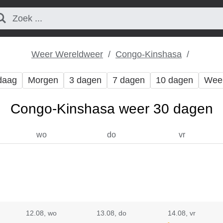
Weer Wereldweer
Congo-Kinshasa
daag
Morgen
3 dagen
7 dagen
10 dagen
Wee
Congo-Kinshasa weer 30 dagen
wo
do
vr
12.08
, wo
13.08
, do
14.08
, vr