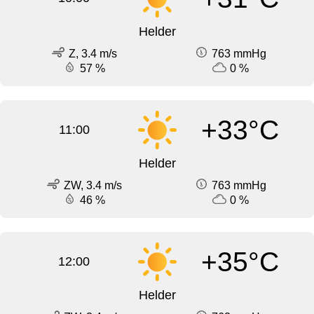
Helder
Z, 3.4 m/s
763 mmHg
57 %
0 %
+33°C
11:00
Helder
ZW, 3.4 m/s
763 mmHg
46 %
0 %
+35°C
12:00
Helder