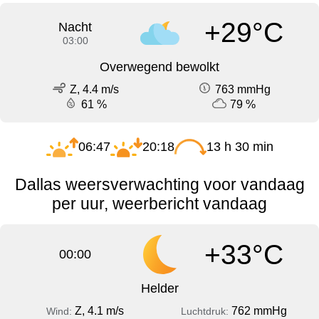
+29°C
Nacht
03:00
Overwegend bewolkt
Z, 4.4 m/s
763 mmHg
61 %
79 %
06:47
20:18
13 h 30 min
Dallas weersverwachting voor vandaag
per uur, weerbericht vandaag
+33°C
00:00
Helder
Z, 4.1 m/s
762 mmHg
Wind:
Luchtdruk: