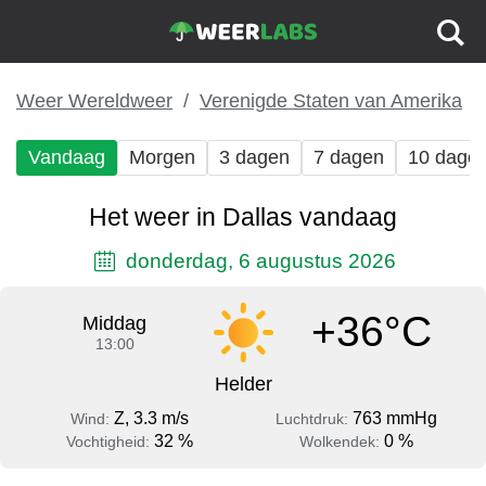
Weer Wereldweer
Verenigde Staten van Amerika
Vandaag
Morgen
3 dagen
7 dagen
10 dage
Het weer in Dallas vandaag
donderdag, 6 augustus 2026
+36°C
Middag
13:00
Helder
Z, 3.3 m/s
763 mmHg
Wind:
Luchtdruk:
32 %
0 %
Vochtigheid:
Wolkendek: