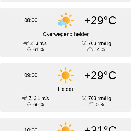
+29°C
08:00
Overwegend helder
Z, 3 m/s
763 mmHg
61 %
14 %
+29°C
09:00
Helder
Z, 3.1 m/s
763 mmHg
66 %
0 %
+31°C
10:00