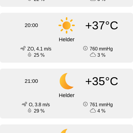
+37°C
20:00
Helder
ZO, 4.1 m/s
760 mmHg
25 %
3 %
+35°C
21:00
Helder
O, 3.8 m/s
761 mmHg
29 %
4 %