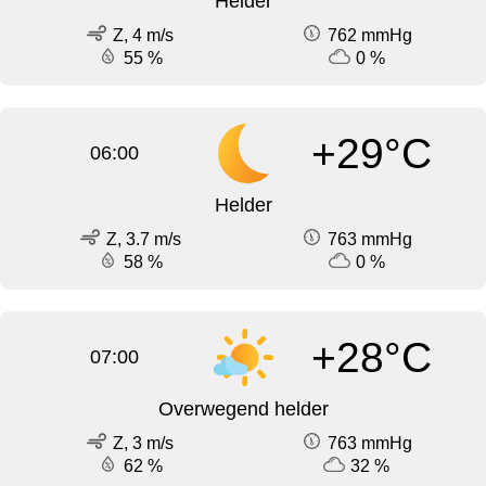
Helder
Z, 4 m/s
762 mmHg
55 %
0 %
+29°C
06:00
Helder
Z, 3.7 m/s
763 mmHg
58 %
0 %
+28°C
07:00
Overwegend helder
Z, 3 m/s
763 mmHg
62 %
32 %