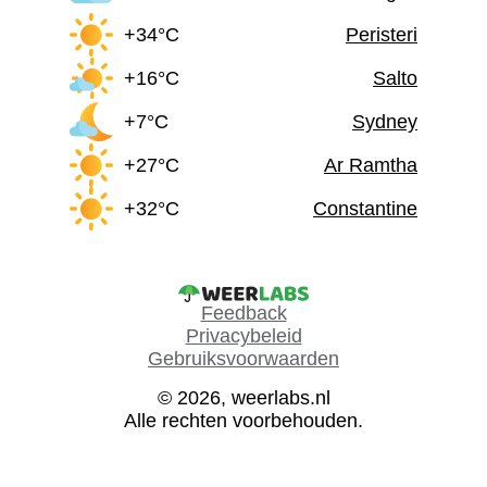
+34°C
Peristeri
+16°C
Salto
+7°C
Sydney
+27°C
Ar Ramtha
+32°C
Constantine
Feedback
Privacybeleid
Gebruiksvoorwaarden
© 2026, weerlabs.nl
Alle rechten voorbehouden.