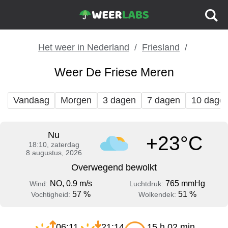
Het weer in Nederland
Friesland
Weer De Friese Meren
Vandaag
Morgen
3 dagen
7 dagen
10 dage
Nu
+23°C
18:10, zaterdag
8 augustus, 2026
Overwegend bewolkt
NO, 0.9 m/s
765 mmHg
Wind:
Luchtdruk:
57 %
51 %
Vochtigheid:
Wolkendek:
06:11
21:14
15 h 02 min