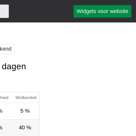
Widgets voor website
kend
5 dagen
gheid
Wolkendek
%
5 %
%
40 %