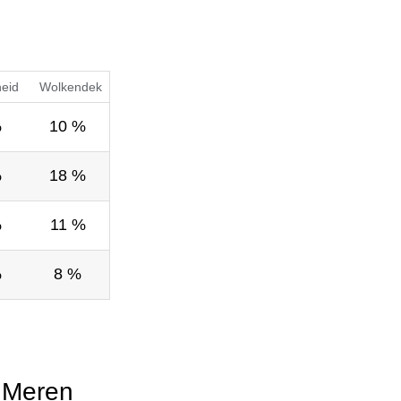
heid
Wolkendek
%
10 %
%
18 %
%
11 %
%
8 %
 Meren