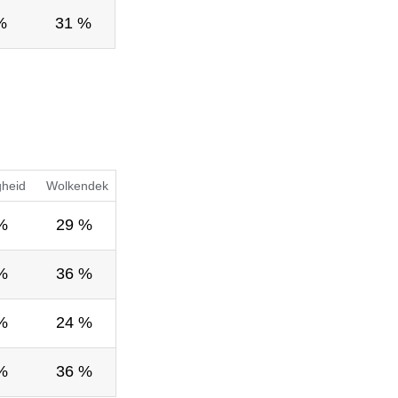
%
31 %
gheid
Wolkendek
%
29 %
%
36 %
%
24 %
%
36 %