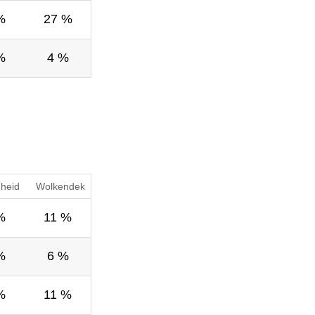
%
27 %
%
4 %
gheid
Wolkendek
%
11 %
%
6 %
%
11 %