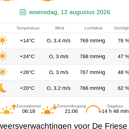
woensdag, 12 augustus 2026
Temperatuur
Wind
Luchtdruk
Vochtig
+14°C
O, 3.4 m/s
769 mmHg
76 
+24°C
O, 3 m/s
768 mmHg
47 
+26°C
O, 3 m/s
767 mmHg
48 
+20°C
O, 3.2 m/s
766 mmHg
62 
Zonsopkomst
Zonsondergang
Dagduur
06:18
21:06
14 h 48 min
weersverwachtingen voor De Friese