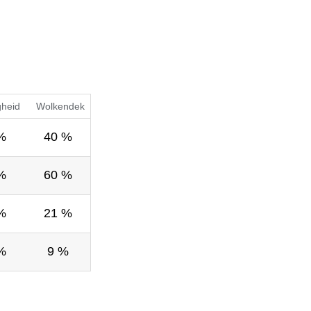
gheid
Wolkendek
%
40 %
%
60 %
%
21 %
%
9 %