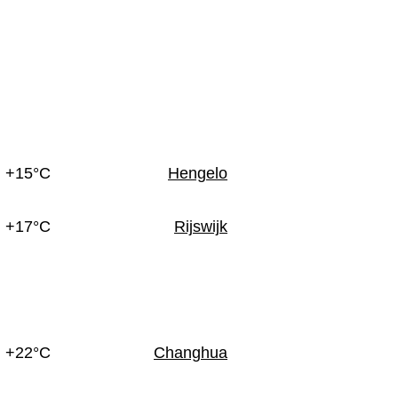
n
+15°C
Hengelo
+17°C
Rijswijk
+22°C
Changhua