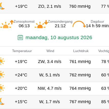
+19°C
ZO, 2.1 m/s
760 mmHg
77 
Zonsopkomst
Zonsondergang
Dagduur
06:13
21:12
14 h 59 min
maandag, 10 augustus 2026
Temperatuur
Wind
Luchtdruk
Vochti
+19°C
ZW, 3.4 m/s
761 mmHg
78 
+24°C
W, 5.1 m/s
762 mmHg
60 
+20°C
NW, 4.7 m/s
764 mmHg
63 
+15°C
W, 1.7 m/s
767 mmHg
85 