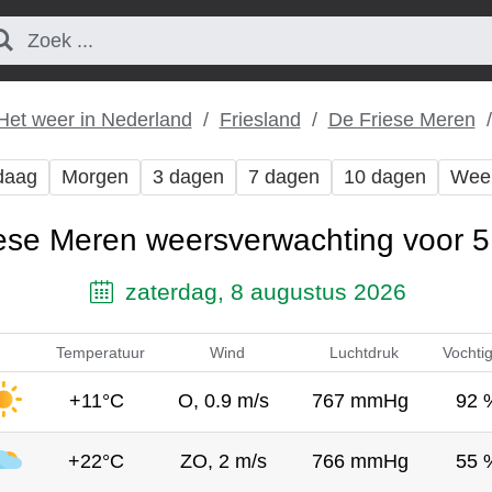
Het weer in Nederland
Friesland
De Friese Meren
daag
Morgen
3 dagen
7 dagen
10 dagen
Wee
ese Meren weersverwachting voor 
zaterdag, 8 augustus 2026
Temperatuur
Wind
Luchtdruk
Vochti
+11°C
O, 0.9 m/s
767 mmHg
92 
+22°C
ZO, 2 m/s
766 mmHg
55 