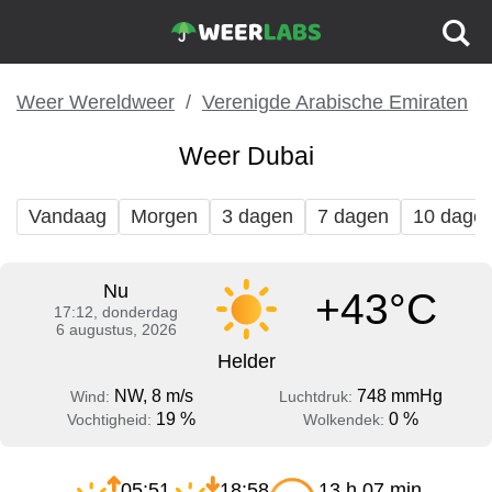
Weer Wereldweer
Verenigde Arabische Emiraten
Weer Dubai
Vandaag
Morgen
3 dagen
7 dagen
10 dage
Nu
+43°C
17:12, donderdag
6 augustus, 2026
Helder
NW, 8 m/s
748 mmHg
Wind:
Luchtdruk:
19 %
0 %
Vochtigheid:
Wolkendek:
05:51
18:58
13 h 07 min