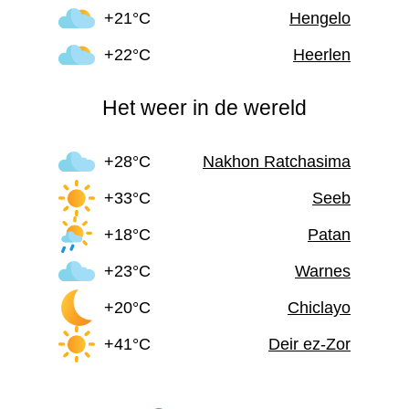
+21°C
Hengelo
+22°C
Heerlen
Het weer in de wereld
+28°C
Nakhon Ratchasima
+33°C
Seeb
+18°C
Patan
+23°C
Warnes
+20°C
Chiclayo
+41°C
Deir ez-Zor