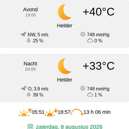
+40°C
Avond
19:00
Helder
NW, 5 m/s
748 mmHg
25 %
0 %
+33°C
Nacht
03:00
Helder
O, 3.9 m/s
748 mmHg
39 %
1 %
05:51
18:57
13 h 06 min
zaterdag, 8 augustus 2026