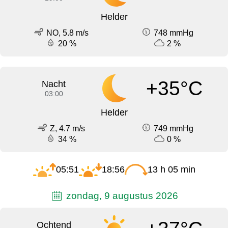
Helder
NO, 5.8 m/s
748 mmHg
20 %
2 %
+35°C
Nacht
03:00
Helder
Z, 4.7 m/s
749 mmHg
34 %
0 %
05:51
18:56
13 h 05 min
zondag, 9 augustus 2026
Ochtend