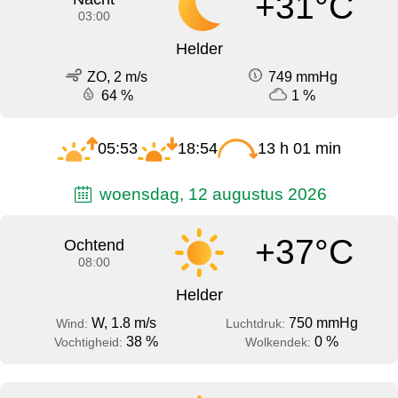
+31°C
03:00
Helder
ZO, 2 m/s
749 mmHg
64 %
1 %
05:53
18:54
13 h 01 min
woensdag, 12 augustus 2026
+37°C
Ochtend
08:00
Helder
W, 1.8 m/s
750 mmHg
Wind:
Luchtdruk:
38 %
0 %
Vochtigheid:
Wolkendek: