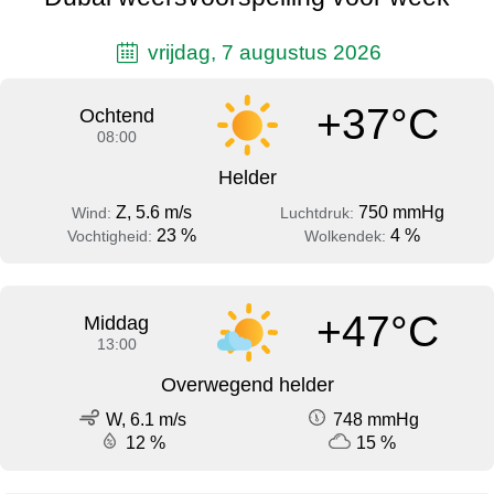
vrijdag, 7 augustus 2026
+37°C
Ochtend
08:00
Helder
Z, 5.6 m/s
750 mmHg
Wind:
Luchtdruk:
23 %
4 %
Vochtigheid:
Wolkendek:
+47°C
Middag
13:00
Overwegend helder
W, 6.1 m/s
748 mmHg
12 %
15 %