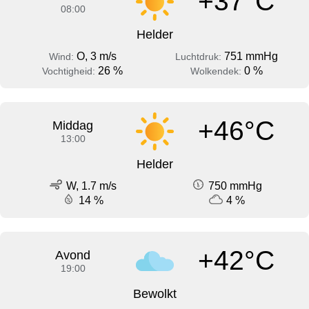
+37°C
08:00
Helder
O, 3 m/s
751 mmHg
Wind:
Luchtdruk:
26 %
0 %
Vochtigheid:
Wolkendek:
+46°C
Middag
13:00
Helder
W, 1.7 m/s
750 mmHg
14 %
4 %
+42°C
Avond
19:00
Bewolkt