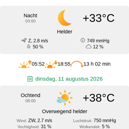
+33°C
Nacht
03:00
Helder
Z, 2.8 m/s
749 mmHg
50 %
12 %
05:52
18:55
13 h 02 min
dinsdag, 11 augustus 2026
+38°C
Ochtend
08:00
Overwegend helder
ZW, 2.7 m/s
750 mmHg
Wind:
Luchtdruk:
31 %
5 %
Vochtigheid:
Wolkendek: