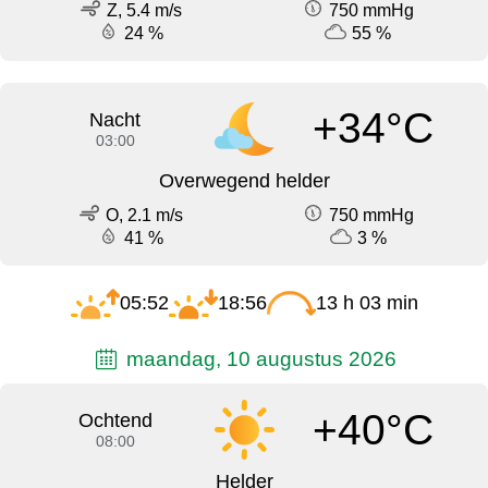
Z, 5.4 m/s
750 mmHg
24 %
55 %
+34°C
Nacht
03:00
Overwegend helder
O, 2.1 m/s
750 mmHg
41 %
3 %
05:52
18:56
13 h 03 min
maandag, 10 augustus 2026
+40°C
Ochtend
08:00
Helder