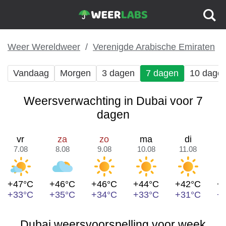
Weer Wereldweer
Verenigde Arabische Emiraten
Vandaag
Morgen
3 dagen
7 dagen
10 dage
Weersverwachting in Dubai voor 7
dagen
vr
za
zo
ma
di
7.08
8.08
9.08
10.08
11.08
1
+47°C
+46°C
+46°C
+44°C
+42°C
+
+33°C
+35°C
+34°C
+33°C
+31°C
+
Dubai weersvoorspelling voor week