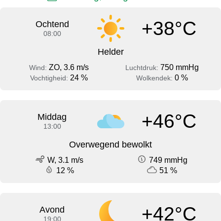
+38°C
Ochtend
08:00
Helder
ZO, 3.6 m/s
750 mmHg
Wind:
Luchtdruk:
24 %
0 %
Vochtigheid:
Wolkendek:
+46°C
Middag
13:00
Overwegend bewolkt
W, 3.1 m/s
749 mmHg
12 %
51 %
+42°C
Avond
19:00