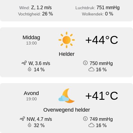
Z, 1.2 m/s
751 mmHg
Wind:
Luchtdruk:
26 %
0 %
Vochtigheid:
Wolkendek:
+44°C
Middag
13:00
Helder
W, 3.6 m/s
750 mmHg
14 %
16 %
+41°C
Avond
19:00
Overwegend helder
NW, 4.7 m/s
749 mmHg
32 %
16 %