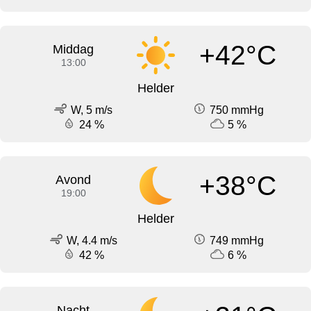
+42°C
Middag
13:00
Helder
W, 5 m/s
750 mmHg
24 %
5 %
+38°C
Avond
19:00
Helder
W, 4.4 m/s
749 mmHg
42 %
6 %
Nacht