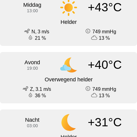
+43°C
Middag
13:00
Helder
N, 3 m/s
749 mmHg
21 %
13 %
+40°C
Avond
19:00
Overwegend helder
Z, 3.1 m/s
749 mmHg
36 %
13 %
+31°C
Nacht
03:00
Helder