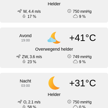
Helder
W, 4.4 m/s
750 mmHg
17 %
9 %
+41°C
Avond
19:00
Overwegend helder
ZW, 3.6 m/s
749 mmHg
23 %
9 %
+31°C
Nacht
03:00
Helder
O, 2.1 m/s
750 mmHg
58 %
0 %