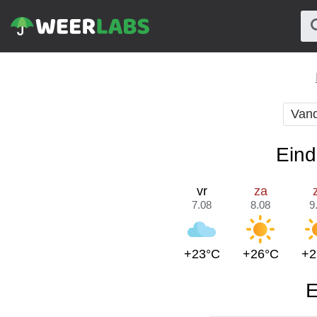
Van
Eind
vr
za
7.08
8.08
9
+23°C
+26°C
+2
E