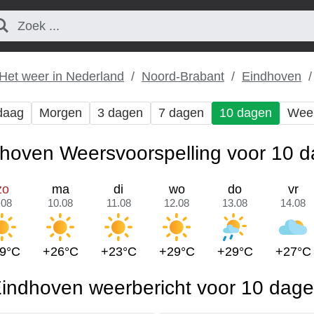
Het weer in Nederland
Noord-Brabant
Eindhoven
daag
Morgen
3 dagen
7 dagen
10 dagen
Wee
hoven Weersvoorspelling voor 10 
zo
ma
di
wo
do
vr
.08
10.08
11.08
12.08
13.08
14.08
9°C
+26°C
+23°C
+29°C
+29°C
+27°C
indhoven weerbericht voor 10 dag