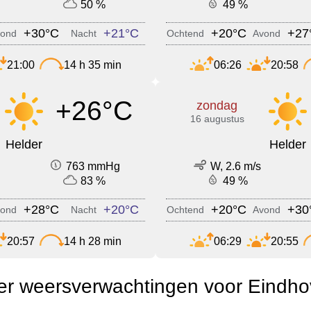
50 %
49 %
+30°C
+21°C
+20°C
+27
ond
Nacht
Ochtend
Avond
21:00
14 h 35 min
06:26
20:58
+26°C
zondag
16 augustus
Helder
Helder
763 mmHg
W, 2.6 m/s
83 %
49 %
+28°C
+20°C
+20°C
+30
ond
Nacht
Ochtend
Avond
20:57
14 h 28 min
06:29
20:55
r weersverwachtingen voor Eindh