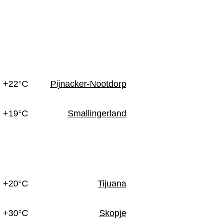
n
+22°C
Pijnacker-Nootdorp
+19°C
Smallingerland
+20°C
Tijuana
+30°C
Skopje