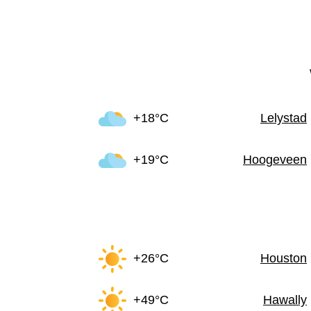
+18°C
Lelystad
+19°C
Hoogeveen
+26°C
Houston
+49°C
Hawally