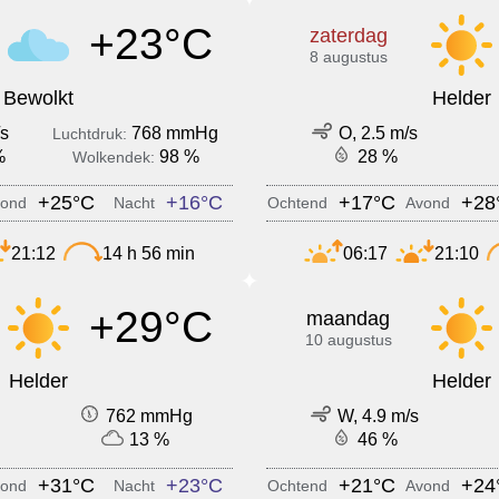
+23°C
zaterdag
8 augustus
Bewolkt
Helder
/s
768 mmHg
O, 2.5 m/s
Luchtdruk:
%
98 %
28 %
Wolkendek:
+25°C
+16°C
+17°C
+28
ond
Nacht
Ochtend
Avond
21:12
14 h 56 min
06:17
21:10
+29°C
maandag
10 augustus
Helder
Helder
762 mmHg
W, 4.9 m/s
13 %
46 %
+31°C
+23°C
+21°C
+24
ond
Nacht
Ochtend
Avond