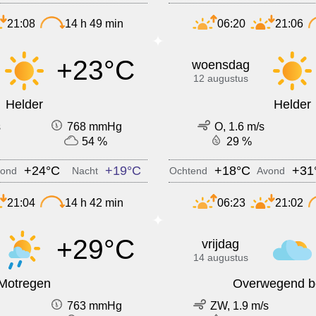
21:08
14 h 49 min
06:20
21:06
+23°C
woensdag
12 augustus
Helder
Helder
s
768 mmHg
O, 1.6 m/s
54 %
29 %
+24°C
+19°C
+18°C
+31
ond
Nacht
Ochtend
Avond
21:04
14 h 42 min
06:23
21:02
+29°C
vrijdag
14 augustus
Motregen
Overwegend b
763 mmHg
ZW, 1.9 m/s