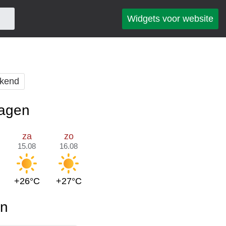
Widgets voor website
kend
dagen
za
zo
15.08
16.08
+26°C
+27°C
en