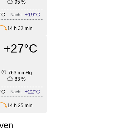
95 %
°C
+19°C
Nacht
14 h 32 min
+27°C
763 mmHg
83 %
°C
+22°C
Nacht
14 h 25 min
oven