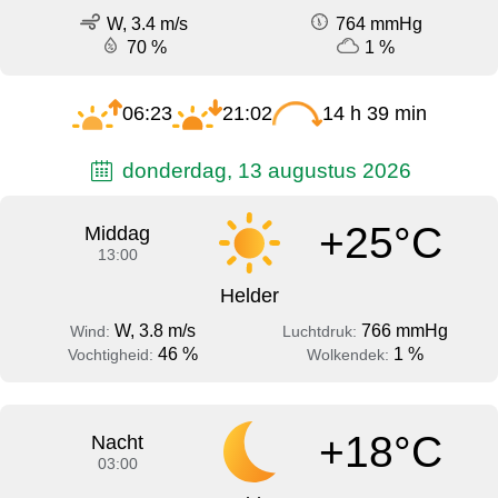
W, 3.4 m/s
764 mmHg
70 %
1 %
06:23
21:02
14 h 39 min
donderdag, 13 augustus 2026
+25°C
Middag
13:00
Helder
W, 3.8 m/s
766 mmHg
Wind:
Luchtdruk:
46 %
1 %
Vochtigheid:
Wolkendek:
+18°C
Nacht
03:00