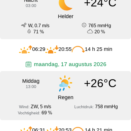
+24°C
Nacht
03:00
Helder
W, 0.7 m/s
765 mmHg
71 %
20 %
06:29
20:55
14 h 25 min
maandag, 17 augustus 2026
+26°C
Middag
13:00
Regen
ZW, 5 m/s
758 mmHg
Wind:
Luchtdruk:
69 %
Vochtigheid:
06:31
20:53
14 h 21 min