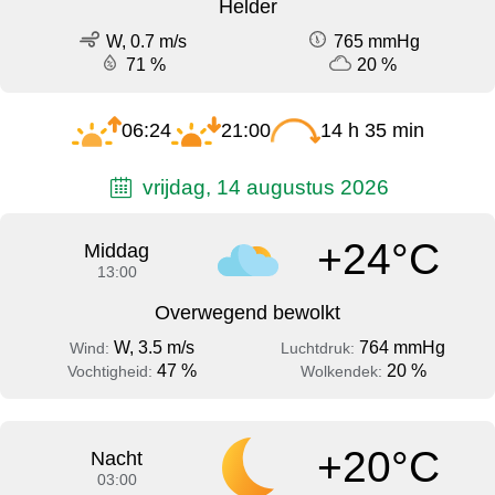
Helder
W, 0.7 m/s
765 mmHg
71 %
20 %
06:24
21:00
14 h 35 min
vrijdag, 14 augustus 2026
+24°C
Middag
13:00
Overwegend bewolkt
W, 3.5 m/s
764 mmHg
Wind:
Luchtdruk:
47 %
20 %
Vochtigheid:
Wolkendek:
+20°C
Nacht
03:00