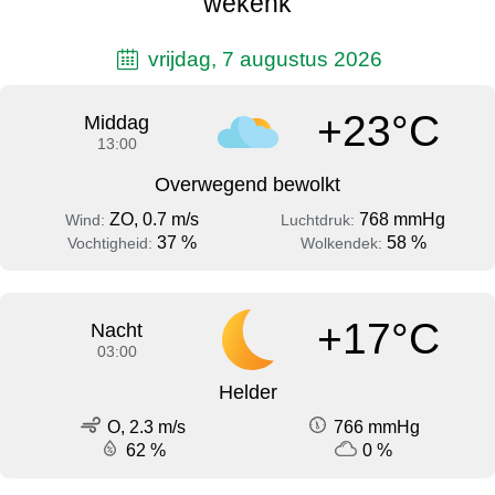
wekenk
vrijdag, 7 augustus 2026
+23°C
Middag
13:00
Overwegend bewolkt
ZO, 0.7 m/s
768 mmHg
Wind:
Luchtdruk:
37 %
58 %
Vochtigheid:
Wolkendek:
+17°C
Nacht
03:00
Helder
O, 2.3 m/s
766 mmHg
62 %
0 %