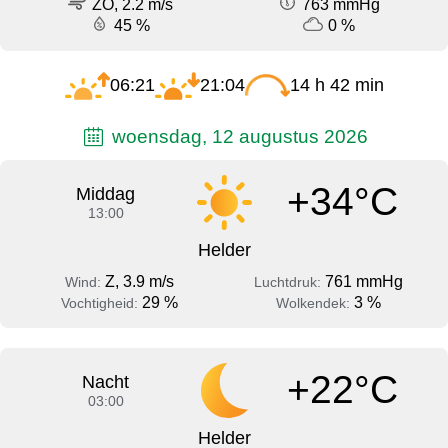
ZO, 2.2 m/s
763 mmHg
45 %
0 %
06:21
21:04
14 h 42 min
woensdag, 12 augustus 2026
+34°C
Middag
13:00
Helder
Z, 3.9 m/s
761 mmHg
Wind:
Luchtdruk:
29 %
3 %
Vochtigheid:
Wolkendek:
+22°C
Nacht
03:00
Helder