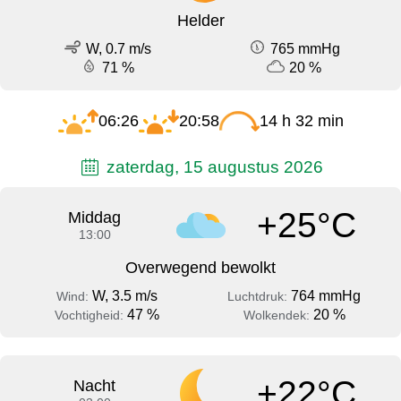
Helder
W, 0.7 m/s
765 mmHg
71 %
20 %
06:26
20:58
14 h 32 min
zaterdag, 15 augustus 2026
+25°C
Middag
13:00
Overwegend bewolkt
W, 3.5 m/s
764 mmHg
Wind:
Luchtdruk:
47 %
20 %
Vochtigheid:
Wolkendek:
+22°C
Nacht