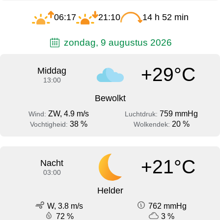
06:17
21:10
14 h 52 min
zondag, 9 augustus 2026
+29°C
Middag
13:00
Bewolkt
ZW, 4.9 m/s
759 mmHg
Wind:
Luchtdruk:
38 %
20 %
Vochtigheid:
Wolkendek:
+21°C
Nacht
03:00
Helder
W, 3.8 m/s
762 mmHg
72 %
3 %