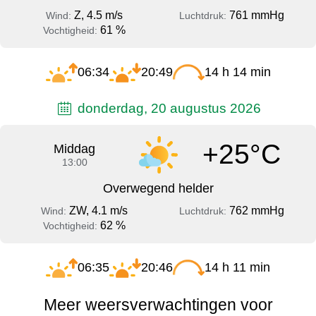
Z, 4.5 m/s
761 mmHg
Wind:
Luchtdruk:
61 %
Vochtigheid:
06:34
20:49
14 h 14 min
donderdag, 20 augustus 2026
+25°C
Middag
13:00
Overwegend helder
ZW, 4.1 m/s
762 mmHg
Wind:
Luchtdruk:
62 %
Vochtigheid:
06:35
20:46
14 h 11 min
Meer weersverwachtingen voor