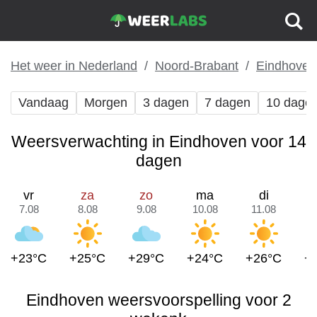
Het weer in Nederland
Noord-Brabant
Eindhoven
Vandaag
Morgen
3 dagen
7 dagen
10 dage
Weersverwachting in Eindhoven voor 14
dagen
vr
za
zo
ma
di
7.08
8.08
9.08
10.08
11.08
1
+23°C
+25°C
+29°C
+24°C
+26°C
+
Eindhoven weersvoorspelling voor 2