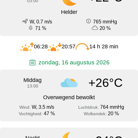
03:00
Helder
W, 0.7 m/s
765 mmHg
71 %
20 %
06:28
20:57
14 h 28 min
zondag, 16 augustus 2026
+26°C
Middag
13:00
Overwegend bewolkt
W, 3.5 m/s
764 mmHg
Wind:
Luchtdruk:
47 %
20 %
Vochtigheid:
Wolkendek: