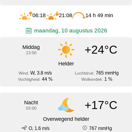
06:18
21:08
14 h 49 min
maandag, 10 augustus 2026
+24°C
Middag
13:00
Helder
W, 3.8 m/s
765 mmHg
Wind:
Luchtdruk:
44 %
1 %
Vochtigheid:
Wolkendek:
+17°C
Nacht
03:00
Overwegend helder
O, 1.6 m/s
767 mmHg