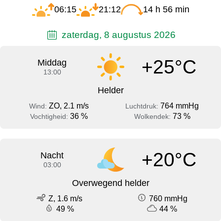
06:15
21:12
14 h 56 min
zaterdag, 8 augustus 2026
+25°C
Middag
13:00
Helder
ZO, 2.1 m/s
764 mmHg
Wind:
Luchtdruk:
36 %
73 %
Vochtigheid:
Wolkendek:
+20°C
Nacht
03:00
Overwegend helder
Z, 1.6 m/s
760 mmHg
49 %
44 %