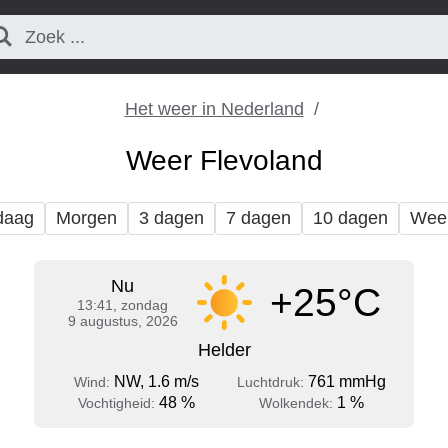
Het weer in Nederland
Weer Flevoland
daag
Morgen
3 dagen
7 dagen
10 dagen
Wee
Nu
+25°C
13:41, zondag
9 augustus, 2026
Helder
NW, 1.6 m/s
761 mmHg
Wind:
Luchtdruk:
48 %
1 %
Vochtigheid:
Wolkendek: