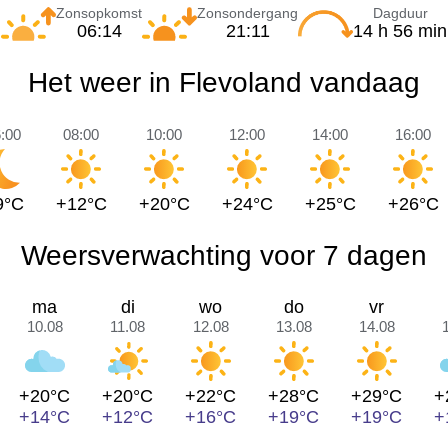
Zonsopkomst
Zonsondergang
Dagduur
06:14
21:11
14 h 56 min
Het weer in Flevoland vandaag
:00
08:00
10:00
12:00
14:00
16:00
9°C
+12°C
+20°C
+24°C
+25°C
+26°C
Weersverwachting voor 7 dagen
ma
di
wo
do
vr
10.08
11.08
12.08
13.08
14.08
+20°C
+20°C
+22°C
+28°C
+29°C
+
+14°C
+12°C
+16°C
+19°C
+19°C
+