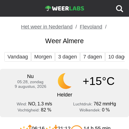
Het weer in Nederland
Flevoland
Weer Almere
Vandaag
Morgen
3 dagen
7 dagen
10 dage
Nu
+15°C
05:28, zondag
9 augustus, 2026
Helder
NO, 1.3 m/s
762 mmHg
Wind:
Luchtdruk:
82 %
0 %
Vochtigheid:
Wolkendek:
06:16
21:12
14 h 55 min