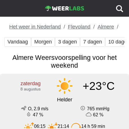
Het weer in Nederland
Flevoland
Almere
Vandaag
Morgen
3 dagen
7 dagen
10 dage
Almere Weersvoorspelling voor het
weekend
+23°C
zaterdag
8 augustus
Helder
O, 2.9 m/s
765 mmHg
47 %
62 %
06:15
21:14
14 h 59 min