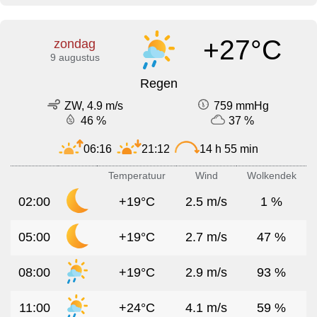
+27°C
zondag
9 augustus
Regen
ZW, 4.9 m/s
759 mmHg
46 %
37 %
06:16
21:12
14 h 55 min
Temperatuur
Wind
Wolkendek
02:00
+19°C
2.5 m/s
1 %
05:00
+19°C
2.7 m/s
47 %
08:00
+19°C
2.9 m/s
93 %
11:00
+24°C
4.1 m/s
59 %