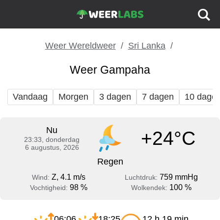
Weer Wereldweer
Sri Lanka
Weer Gampaha
Vandaag
Morgen
3 dagen
7 dagen
10 dage
Nu
+24°C
23:33, donderdag
6 augustus, 2026
Regen
Z, 4.1 m/s
759 mmHg
Wind:
Luchtdruk:
98 %
100 %
Vochtigheid:
Wolkendek:
06:06
18:25
12 h 19 min