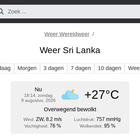
Weer Wereldweer
Weer Sri Lanka
daag
Morgen
3 dagen
7 dagen
10 dagen
Wee
Nu
+27°C
18:14, zondag
9 augustus, 2026
Overwegend bewolkt
ZW, 8.2 m/s
757 mmHg
Wind:
Luchtdruk:
76 %
95 %
Vochtigheid:
Wolkendek: