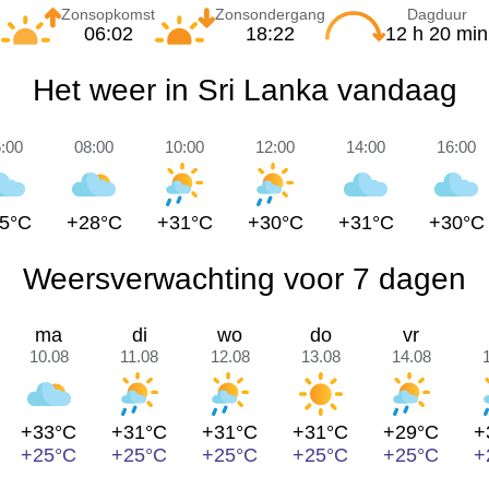
Zonsopkomst
Zonsondergang
Dagduur
06:02
18:22
12 h 20 min
Het weer in Sri Lanka vandaag
:00
08:00
10:00
12:00
14:00
16:00
5°C
+28°C
+31°C
+30°C
+31°C
+30°C
Weersverwachting voor 7 dagen
ma
di
wo
do
vr
10.08
11.08
12.08
13.08
14.08
+33°C
+31°C
+31°C
+31°C
+29°C
+
+25°C
+25°C
+25°C
+25°C
+25°C
+