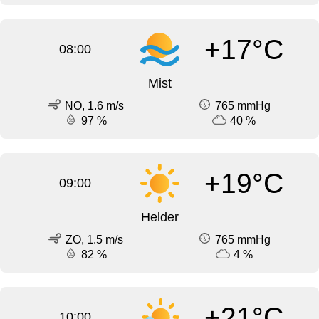
+17°C
08:00
Mist
NO, 1.6 m/s
765 mmHg
97 %
40 %
+19°C
09:00
Helder
ZO, 1.5 m/s
765 mmHg
82 %
4 %
+21°C
10:00