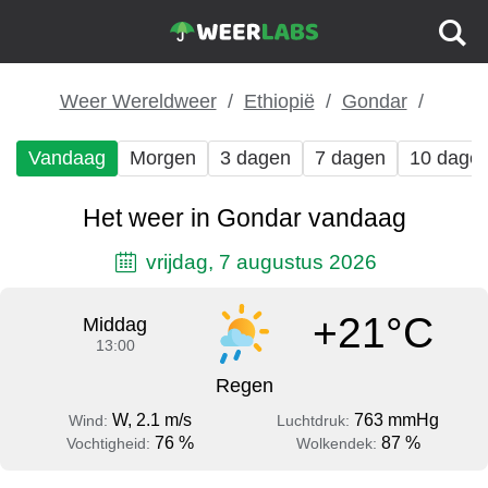
Weer Wereldweer
Ethiopië
Gondar
Vandaag
Morgen
3 dagen
7 dagen
10 dage
Het weer in Gondar vandaag
vrijdag, 7 augustus 2026
+21°C
Middag
13:00
Regen
W, 2.1 m/s
763 mmHg
Wind:
Luchtdruk:
76 %
87 %
Vochtigheid:
Wolkendek: