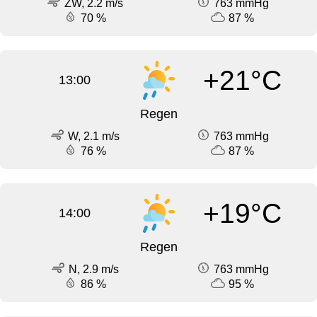
ZW, 2.2 m/s
763 mmHg
70 %
87 %
+21°C
13:00
Regen
W, 2.1 m/s
763 mmHg
76 %
87 %
+19°C
14:00
Regen
N, 2.9 m/s
763 mmHg
86 %
95 %