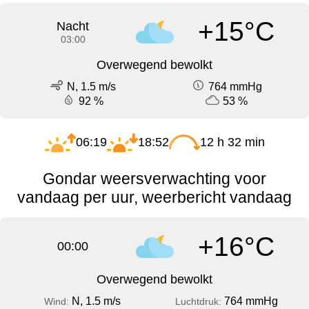
+15°C
Nacht
03:00
Overwegend bewolkt
N, 1.5 m/s
764 mmHg
92 %
53 %
06:19
18:52
12 h 32 min
Gondar weersverwachting voor
vandaag per uur, weerbericht vandaag
+16°C
00:00
Overwegend bewolkt
N, 1.5 m/s
764 mmHg
Wind:
Luchtdruk: