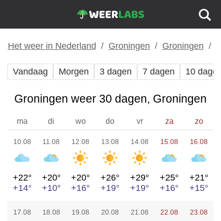
Het weer in Nederland
Groningen
Groningen
Vandaag
Morgen
3 dagen
7 dagen
10 dage
Groningen weer 30 dagen, Groningen
ma
di
wo
do
vr
za
zo
10.08
11.08
12.08
13.08
14.08
15.08
16.08
+22°
+20°
+20°
+26°
+29°
+25°
+21°
+14°
+10°
+16°
+19°
+19°
+16°
+15°
17.08
18.08
19.08
20.08
21.08
22.08
23.08