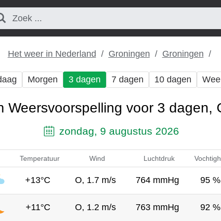
Het weer in Nederland
Groningen
Groningen
daag
Morgen
3 dagen
7 dagen
10 dagen
Wee
 Weersvoorspelling voor 3 dagen,
zondag, 9 augustus 2026
Temperatuur
Wind
Luchtdruk
Vochtigh
+13°C
O, 1.7 m/s
764 mmHg
95 %
+11°C
O, 1.2 m/s
763 mmHg
92 %