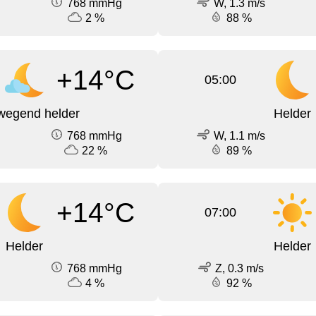
768 mmHg
W, 1.3 m/s
2 %
88 %
+14°C
05:00
wegend helder
Helder
768 mmHg
W, 1.1 m/s
22 %
89 %
+14°C
07:00
Helder
Helder
768 mmHg
Z, 0.3 m/s
4 %
92 %