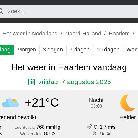
Het weer in Nederland
Noord-Holland
Haarlem
daag
Morgen
3 dagen
7 dagen
10 dagen
Wee
Het weer in Haarlem vandaag
vrijdag, 7 augustus 2026
+21°C
Nacht
03:00
egend bewolkt
Helder
s
768 mmHg
O, 1.7 m/s
Luchtdruk:
%
80 %
76 %
Wolkendek: