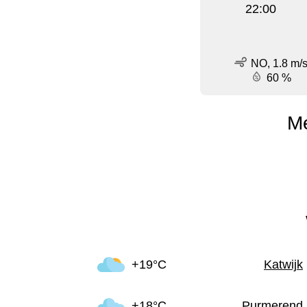
22:00
NO, 1.8 m/
60 %
Me
+19°C
Katwijk
+18°C
Purmerend