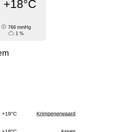
+18°C
766 mmHg
1 %
lem
n
+19°C
Krimpenerwaard
+18°C
Assen