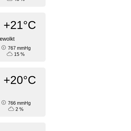
+21°C
ewolkt
767 mmHg
15 %
+20°C
766 mmHg
2 %