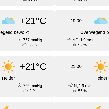
+21°C
19:00
egend bewolkt
Overwegend b
767 mmHg
NO, 1.9 m/s
28 %
52 %
+21°C
21:00
Helder
Helder
766 mmHg
N, 1.9 m/s
2 %
56 %