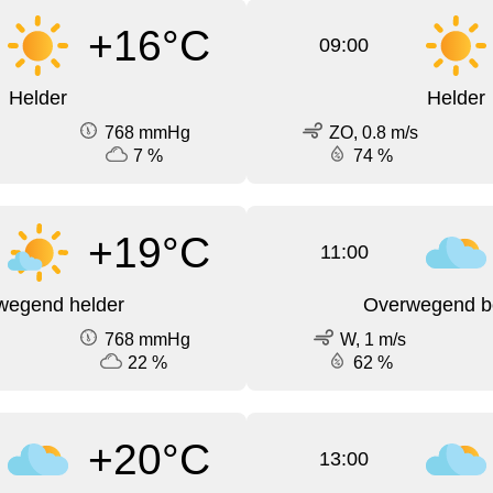
+16°C
09:00
Helder
Helder
768 mmHg
ZO, 0.8 m/s
7 %
74 %
+19°C
11:00
wegend helder
Overwegend b
768 mmHg
W, 1 m/s
22 %
62 %
+20°C
13:00