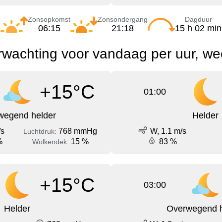
Zonsopkomst
Zonsondergang
Dagduur
06:15
21:18
15 h 02 min
wachting voor vandaag per uur, we
+15°C
01:00
wegend helder
Helder
/s
768 mmHg
W, 1.1 m/s
Luchtdruk:
%
15 %
83 %
Wolkendek:
+15°C
03:00
Helder
Overwegend h