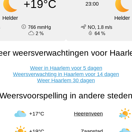
+19°C
23:00
Helder
Helder
s
766 mmHg
NO, 1.8 m/s
2 %
64 %
er weersverwachtingen voor Haar
Weer in Haarlem voor 5 dagen
Weersverwachting in Haarlem voor 14 dagen
Weer Haarlem 30 dagen
Weersvoorspelling in andere stede
+17°C
Heerenveen
+19°C
Zaanstad