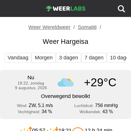
Weer Wereldweer
Somalië
Weer Hargeisa
Vandaag
Morgen
3 dagen
7 dagen
10 dage
Nu
+29°C
18:22, zondag
9 augustus, 2026
Overwegend bewolkt
ZW, 5.1 m/s
756 mmHg
Wind:
Luchtdruk:
34 %
43 %
Vochtigheid:
Wolkendek:
05:57
18:21
12 h 24 min