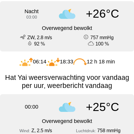
+26°C
Nacht
03:00
Overwegend bewolkt
ZW, 2.8 m/s
757 mmHg
92 %
100 %
06:14
18:33
12 h 18 min
Hat Yai weersverwachting voor vandaag
per uur, weerbericht vandaag
+25°C
00:00
Overwegend bewolkt
Z, 2.5 m/s
758 mmHg
Wind:
Luchtdruk: