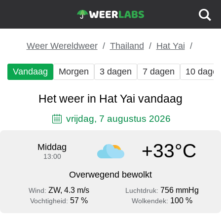
Weer Wereldweer
Thailand
Hat Yai
Vandaag
Morgen
3 dagen
7 dagen
10 dage
Het weer in Hat Yai vandaag
vrijdag, 7 augustus 2026
+33°C
Middag
13:00
Overwegend bewolkt
ZW, 4.3 m/s
756 mmHg
Wind:
Luchtdruk:
57 %
100 %
Vochtigheid:
Wolkendek: