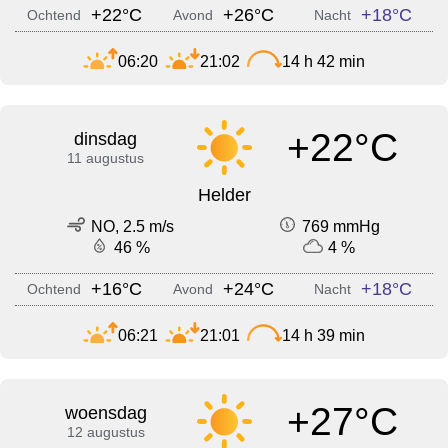
+22°C
+26°C
+18°C
Ochtend
Avond
Nacht
06:20
21:02
14 h 42 min
+22°C
dinsdag
11 augustus
Helder
NO, 2.5 m/s
769 mmHg
46 %
4 %
+16°C
+24°C
+18°C
Ochtend
Avond
Nacht
06:21
21:01
14 h 39 min
+27°C
woensdag
12 augustus