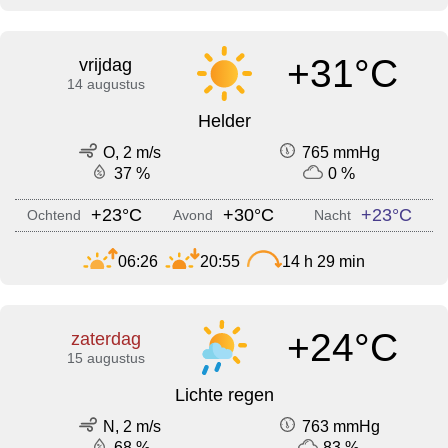
+31°C
vrijdag
14 augustus
Helder
O, 2 m/s
765 mmHg
37 %
0 %
+23°C
+30°C
+23°C
Ochtend
Avond
Nacht
06:26
20:55
14 h 29 min
+24°C
zaterdag
15 augustus
Lichte regen
N, 2 m/s
763 mmHg
68 %
83 %