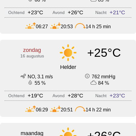
+23°C
+26°C
+21°C
Ochtend
Avond
Nacht
06:27
20:53
14 h 25 min
+25°C
zondag
16 augustus
Helder
NO, 3.1 m/s
762 mmHg
55 %
84 %
+19°C
+28°C
+23°C
Ochtend
Avond
Nacht
06:29
20:51
14 h 22 min
+26°C
maandag