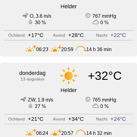
Helder
O, 3.6 m/s
767 mmHg
30 %
0 %
+17°C
+28°C
+22°C
Ochtend
Avond
Nacht
06:23
20:59
14 h 36 min
+32°C
donderdag
13 augustus
Helder
ZW, 1.9 m/s
765 mmHg
27 %
0 %
+21°C
+34°C
+24°C
Ochtend
Avond
Nacht
06:24
20:57
14 h 32 min