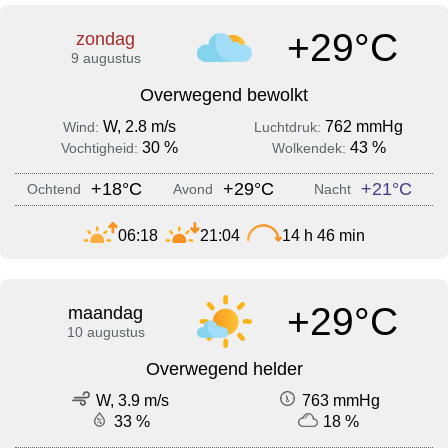
+29°C
zondag
9 augustus
Overwegend bewolkt
W, 2.8 m/s
762 mmHg
Wind:
Luchtdruk:
30 %
43 %
Vochtigheid:
Wolkendek:
+18°C
+29°C
+21°C
Ochtend
Avond
Nacht
06:18
21:04
14 h 46 min
+29°C
maandag
10 augustus
Overwegend helder
W, 3.9 m/s
763 mmHg
33 %
18 %