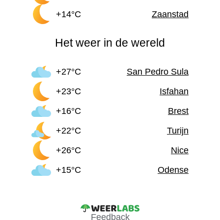
+14°C
Zaanstad
Het weer in de wereld
+27°C
San Pedro Sula
+23°C
Isfahan
+16°C
Brest
+22°C
Turijn
+26°C
Nice
+15°C
Odense
Feedback