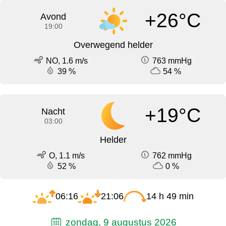
+26°C
Avond
19:00
Overwegend helder
NO, 1.6 m/s
763 mmHg
39 %
54 %
+19°C
Nacht
03:00
Helder
O, 1.1 m/s
762 mmHg
52 %
0 %
06:16
21:06
14 h 49 min
zondag, 9 augustus 2026