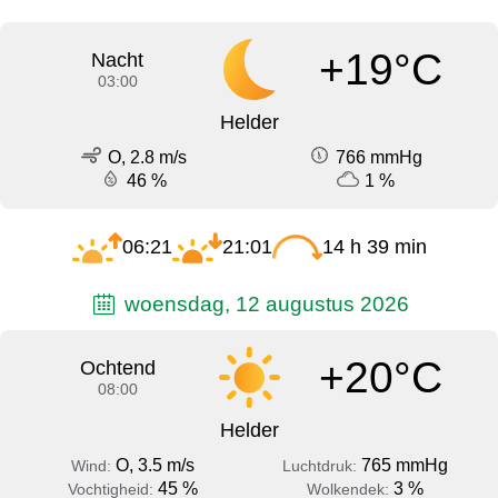
+19°C
Nacht
03:00
Helder
O, 2.8 m/s
766 mmHg
46 %
1 %
06:21
21:01
14 h 39 min
woensdag, 12 augustus 2026
+20°C
Ochtend
08:00
Helder
O, 3.5 m/s
765 mmHg
Wind:
Luchtdruk:
45 %
3 %
Vochtigheid:
Wolkendek: