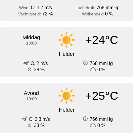
O, 1.7 m/s
768 mmHg
Wind:
Luchtdruk:
72 %
0 %
Vochtigheid:
Wolkendek:
+24°C
Middag
13:00
Helder
O, 2 m/s
768 mmHg
38 %
0 %
+25°C
Avond
19:00
Helder
O, 2.3 m/s
766 mmHg
33 %
0 %