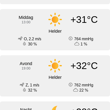
+31°C
Middag
13:00
Helder
O, 2.2 m/s
764 mmHg
30 %
1 %
+32°C
Avond
19:00
Helder
Z, 1 m/s
762 mmHg
32 %
22 %
Nacht