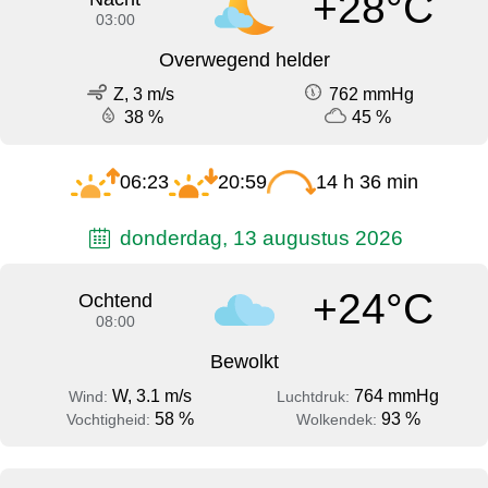
+28°C
03:00
Overwegend helder
Z, 3 m/s
762 mmHg
38 %
45 %
06:23
20:59
14 h 36 min
donderdag, 13 augustus 2026
+24°C
Ochtend
08:00
Bewolkt
W, 3.1 m/s
764 mmHg
Wind:
Luchtdruk:
58 %
93 %
Vochtigheid:
Wolkendek: