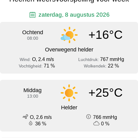
zaterdag, 8 augustus 2026
+16°C
Ochtend
08:00
Overwegend helder
O, 2.4 m/s
767 mmHg
Wind:
Luchtdruk:
71 %
22 %
Vochtigheid:
Wolkendek:
+25°C
Middag
13:00
Helder
O, 2.6 m/s
766 mmHg
36 %
0 %