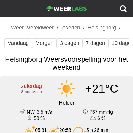
Weer Wereldweer
Zweden
Helsingborg
Vandaag
Morgen
3 dagen
7 dagen
10 dage
Helsingborg Weersvoorspelling voor het
weekend
+21°C
zaterdag
8 augustus
Helder
NW, 3.5 m/s
767 mmHg
58 %
6 %
05:31
20:58
15 h 26 min