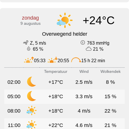
+24°C
zondag
9 augustus
Overwegend helder
Z, 5 m/s
763 mmHg
65 %
21 %
05:33
20:55
15 h 22 min
Temperatuur
Wind
Wolkendek
02:00
+17°C
2.5 m/s
8 %
05:00
+18°C
3.3 m/s
15 %
08:00
+18°C
4 m/s
22 %
11:00
+22°C
4.6 m/s
21 %