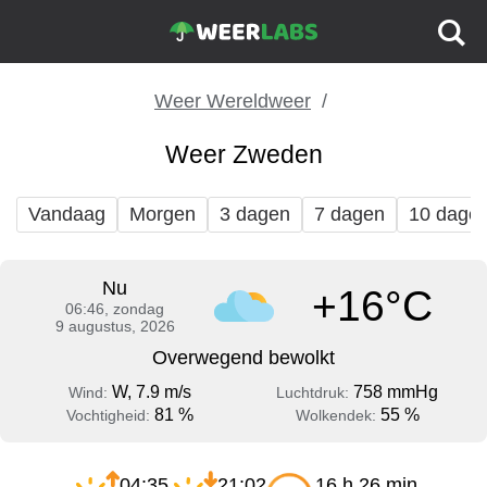
Weer Wereldweer
Weer Zweden
Vandaag
Morgen
3 dagen
7 dagen
10 dage
Nu
+16°C
06:46, zondag
9 augustus, 2026
Overwegend bewolkt
W, 7.9 m/s
758 mmHg
Wind:
Luchtdruk:
81 %
55 %
Vochtigheid:
Wolkendek:
04:35
21:02
16 h 26 min