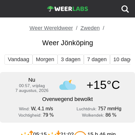
Weer Wereldweer
Zweden
Weer Jönköping
Vandaag
Morgen
3 dagen
7 dagen
10 dage
Nu
+15°C
00:57, vrijdag
7 augustus, 2026
Overwegend bewolkt
W, 4.1 m/s
757 mmHg
Wind:
Luchtdruk:
79 %
86 %
Vochtigheid:
Wolkendek:
05:15
21:02
15 h 46 min