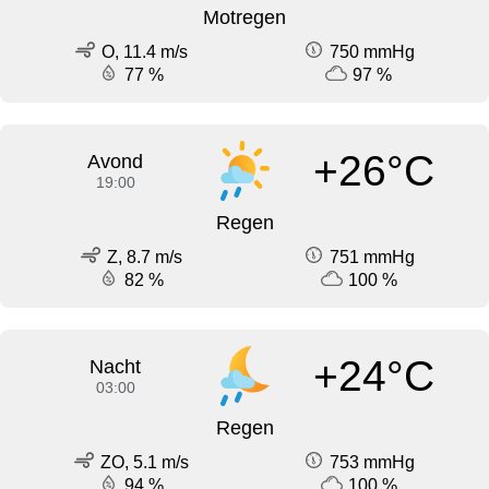
Motregen
O, 11.4 m/s
750 mmHg
77 %
97 %
+26°C
Avond
19:00
Regen
Z, 8.7 m/s
751 mmHg
82 %
100 %
+24°C
Nacht
03:00
Regen
ZO, 5.1 m/s
753 mmHg
94 %
100 %