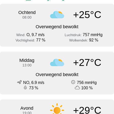
+25°C
Ochtend
08:00
Overwegend bewolkt
O, 9.7 m/s
757 mmHg
Wind:
Luchtdruk:
77 %
92 %
Vochtigheid:
Wolkendek:
+27°C
Middag
13:00
Overwegend bewolkt
NO, 6.9 m/s
756 mmHg
73 %
100 %
+29°C
Avond
19:00