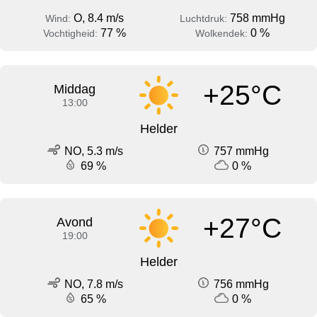
O, 8.4 m/s
758 mmHg
Wind:
Luchtdruk:
77 %
0 %
Vochtigheid:
Wolkendek:
+25°C
Middag
13:00
Helder
NO, 5.3 m/s
757 mmHg
69 %
0 %
+27°C
Avond
19:00
Helder
NO, 7.8 m/s
756 mmHg
65 %
0 %