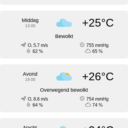
+25°C
Middag
13:00
Bewolkt
O, 5.7 m/s
755 mmHg
62 %
65 %
+26°C
Avond
19:00
Overwegend bewolkt
O, 8.6 m/s
754 mmHg
64 %
74 %
Nacht