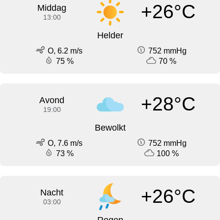
+26°C
Middag
13:00
Helder
O, 6.2 m/s
752 mmHg
75 %
70 %
+28°C
Avond
19:00
Bewolkt
O, 7.6 m/s
752 mmHg
73 %
100 %
+26°C
Nacht
03:00
Regen