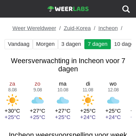
Weer Wereldweer
Zuid-Korea
Incheon
Vandaag
Morgen
3 dagen
7 dagen
10 dage
Weersverwachting in Incheon voor 7
dagen
za
zo
ma
di
wo
8.08
9.08
10.08
11.08
12.08
1
+30°C
+27°C
+27°C
+25°C
+25°C
+
+25°C
+25°C
+25°C
+24°C
+24°C
+
Incheon weersvoorspelling voor week