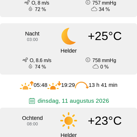
O, 8 m/s
757 mmHg
72 %
34 %
+25°C
Nacht
03:00
Helder
O, 8.6 m/s
758 mmHg
74 %
0 %
05:48
19:29
13 h 41 min
dinsdag, 11 augustus 2026
+23°C
Ochtend
08:00
Helder