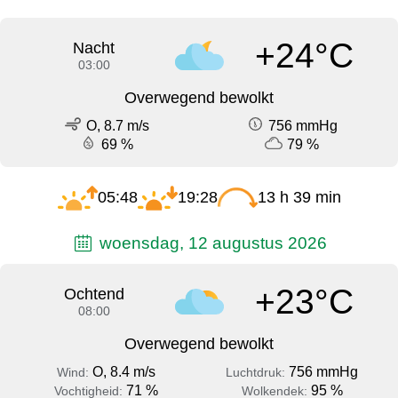
+24°C
Nacht
03:00
Overwegend bewolkt
O, 8.7 m/s
756 mmHg
69 %
79 %
05:48
19:28
13 h 39 min
woensdag, 12 augustus 2026
+23°C
Ochtend
08:00
Overwegend bewolkt
O, 8.4 m/s
756 mmHg
Wind:
Luchtdruk:
71 %
95 %
Vochtigheid:
Wolkendek: