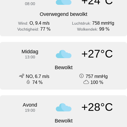
+24°C
08:00
Overwegend bewolkt
O, 9.4 m/s
758 mmHg
Wind:
Luchtdruk:
77 %
99 %
Vochtigheid:
Wolkendek:
+27°C
Middag
13:00
Bewolkt
NO, 6.7 m/s
757 mmHg
74 %
100 %
+28°C
Avond
19:00
Bewolkt