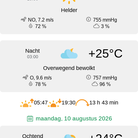
Helder
NO, 7.2 m/s
755 mmHg
72 %
3 %
+25°C
Nacht
03:00
Overwegend bewolkt
O, 9.6 m/s
757 mmHg
78 %
96 %
05:47
19:30
13 h 43 min
maandag, 10 augustus 2026
Ochtend