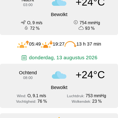
+24°C
03:00
Bewolkt
O, 9 m/s
754 mmHg
72 %
93 %
05:49
19:27
13 h 37 min
donderdag, 13 augustus 2026
+24°C
Ochtend
08:00
Bewolkt
O, 9.1 m/s
753 mmHg
Wind:
Luchtdruk:
76 %
23 %
Vochtigheid:
Wolkendek: