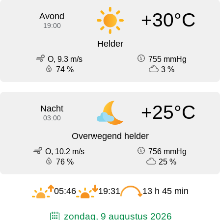
+30°C
Avond
19:00
Helder
O, 9.3 m/s
755 mmHg
74 %
3 %
+25°C
Nacht
03:00
Overwegend helder
O, 10.2 m/s
756 mmHg
76 %
25 %
05:46
19:31
13 h 45 min
zondag, 9 augustus 2026