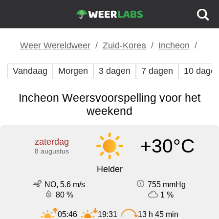
Weer Wereldweer
Zuid-Korea
Incheon
Vandaag
Morgen
3 dagen
7 dagen
10 dage
Incheon Weersvoorspelling voor het
weekend
+30°C
zaterdag
8 augustus
Helder
NO, 5.6 m/s
755 mmHg
80 %
1 %
05:46
19:31
13 h 45 min