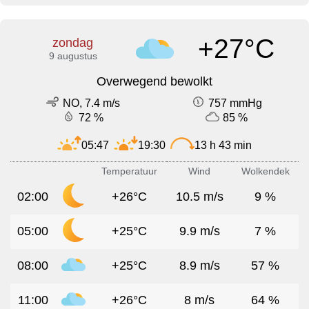
+27°C
zondag
9 augustus
Overwegend bewolkt
NO, 7.4 m/s
757 mmHg
72 %
85 %
05:47
19:30
13 h 43 min
Temperatuur
Wind
Wolkendek
02:00
+26°C
10.5 m/s
9 %
05:00
+25°C
9.9 m/s
7 %
08:00
+25°C
8.9 m/s
57 %
11:00
+26°C
8 m/s
64 %