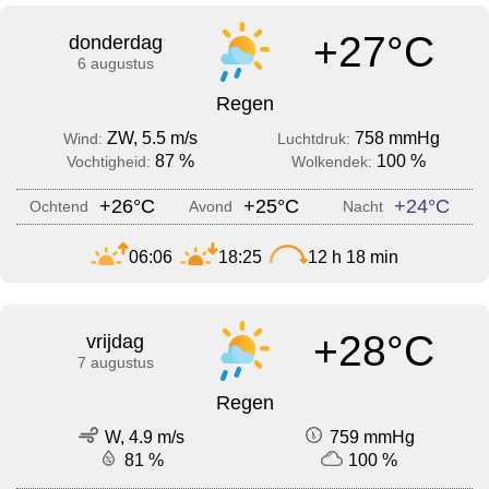
+27°C
donderdag
6 augustus
Regen
ZW, 5.5 m/s
758 mmHg
Wind:
Luchtdruk:
87 %
100 %
Vochtigheid:
Wolkendek:
+26°C
+25°C
+24°C
Ochtend
Avond
Nacht
06:06
18:25
12 h 18 min
+28°C
vrijdag
7 augustus
Regen
W, 4.9 m/s
759 mmHg
81 %
100 %