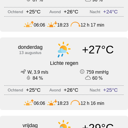
+25°C
+26°C
+24°C
Ochtend
Avond
Nacht
06:06
18:23
12 h 17 min
+27°C
donderdag
13 augustus
Lichte regen
W, 3.9 m/s
759 mmHg
84 %
60 %
+25°C
+26°C
+25°C
Ochtend
Avond
Nacht
06:06
18:23
12 h 16 min
+29°C
vrijdag