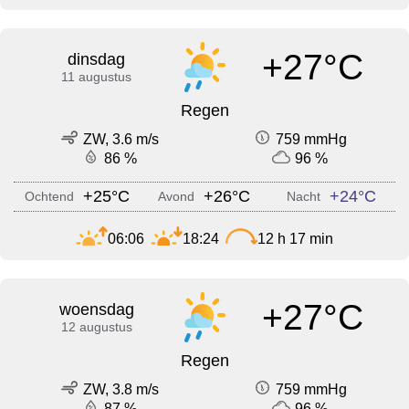
+27°C
dinsdag
11 augustus
Regen
ZW, 3.6 m/s
759 mmHg
86 %
96 %
+25°C
+26°C
+24°C
Ochtend
Avond
Nacht
06:06
18:24
12 h 17 min
+27°C
woensdag
12 augustus
Regen
ZW, 3.8 m/s
759 mmHg
87 %
96 %