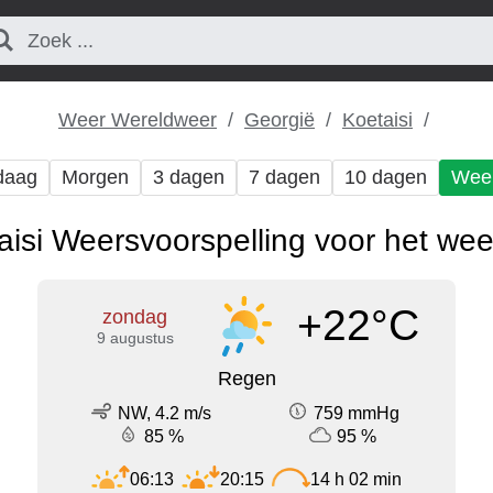
Weer Wereldweer
Georgië
Koetaisi
daag
Morgen
3 dagen
7 dagen
10 dagen
Wee
aisi Weersvoorspelling voor het we
+22°C
zondag
9 augustus
Regen
NW, 4.2 m/s
759 mmHg
85 %
95 %
06:13
20:15
14 h 02 min