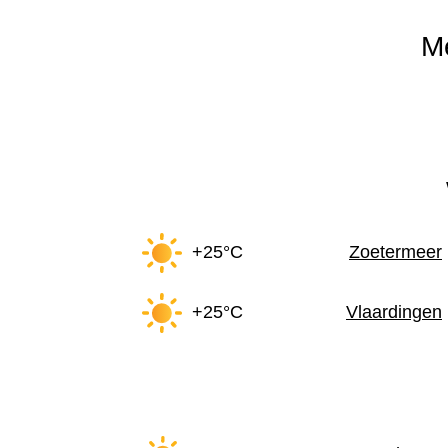
M
+25°C
Zoetermeer
+25°C
Vlaardingen