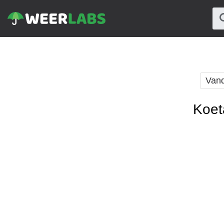
Van
Koet