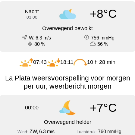
+8°C
Nacht
03:00
Overwegend bewolkt
W, 6.3 m/s
756 mmHg
80 %
56 %
07:43
18:11
10 h 28 min
La Plata weersvoorspelling voor morgen
per uur, weerbericht morgen
+7°C
00:00
Overwegend helder
ZW, 6.3 m/s
760 mmHg
Wind:
Luchtdruk: