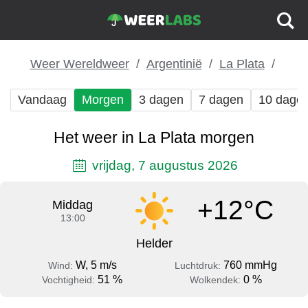
Weer Wereldweer
Argentinië
La Plata
Vandaag
Morgen
3 dagen
7 dagen
10 dage
Het weer in La Plata morgen
vrijdag, 7 augustus 2026
+12°C
Middag
13:00
Helder
W, 5 m/s
760 mmHg
Wind:
Luchtdruk:
51 %
0 %
Vochtigheid:
Wolkendek: