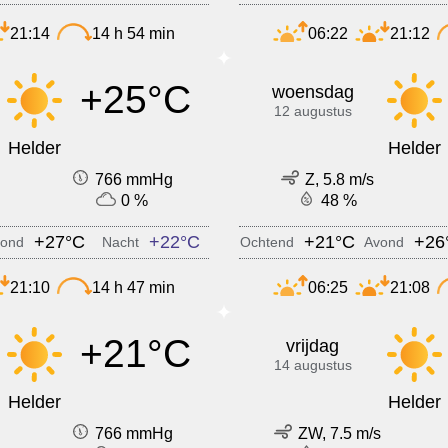
21:14
14 h 54 min
06:22
21:12
+25°C
woensdag
12 augustus
Helder
Helder
766 mmHg
Z, 5.8 m/s
0 %
48 %
+27°C
+22°C
+21°C
+26
ond
Nacht
Ochtend
Avond
21:10
14 h 47 min
06:25
21:08
+21°C
vrijdag
14 augustus
Helder
Helder
766 mmHg
ZW, 7.5 m/s