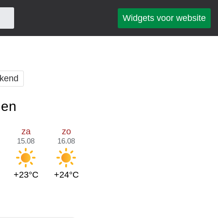
Widgets voor website
kend
gen
za
zo
15.08
16.08
+23°C
+24°C