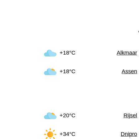
+18°C
Alkmaar
+18°C
Assen
+20°C
Rijsel
+34°C
Dnipro