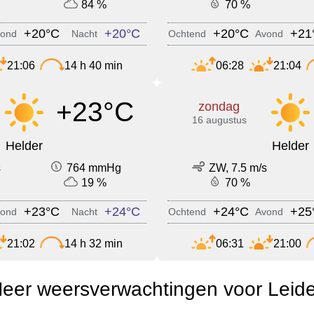
84 %
70 %
+20°C
+20°C
+20°C
+21
ond
Nacht
Ochtend
Avond
21:06
14 h 40 min
06:28
21:04
+23°C
zondag
16 augustus
Helder
Helder
s
764 mmHg
ZW, 7.5 m/s
19 %
70 %
+23°C
+24°C
+24°C
+25
ond
Nacht
Ochtend
Avond
21:02
14 h 32 min
06:31
21:00
eer weersverwachtingen voor Leid