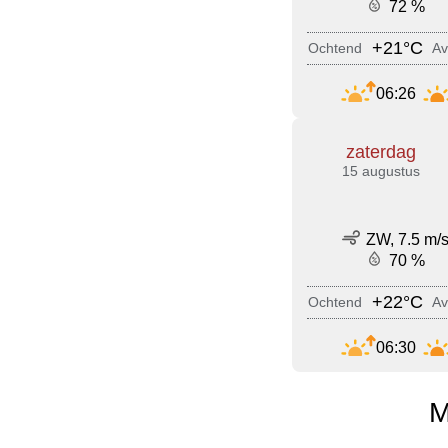
72 %
+21°C
Ochtend
Av
06:26
zaterdag
15 augustus
ZW, 7.5 m/
70 %
+22°C
Ochtend
Av
06:30
M