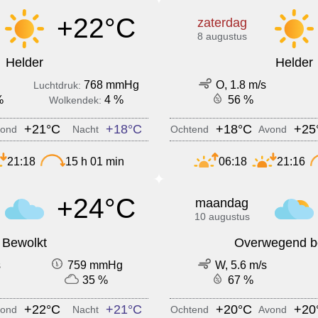
+22°C
zaterdag
8 augustus
Helder
Helder
768 mmHg
O, 1.8 m/s
Luchtdruk:
%
4 %
56 %
Wolkendek:
+21°C
+18°C
+18°C
+25
ond
Nacht
Ochtend
Avond
21:18
15 h 01 min
06:18
21:16
+24°C
maandag
10 augustus
Bewolkt
Overwegend b
s
759 mmHg
W, 5.6 m/s
35 %
67 %
+22°C
+21°C
+20°C
+20
ond
Nacht
Ochtend
Avond