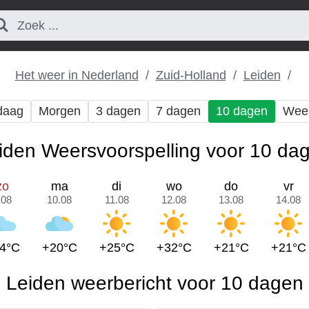
Het weer in Nederland
Zuid-Holland
Leiden
daag
Morgen
3 dagen
7 dagen
10 dagen
Wee
iden Weersvoorspelling voor 10 da
zo
ma
di
wo
do
vr
.08
10.08
11.08
12.08
13.08
14.08
4°C
+20°C
+25°C
+32°C
+21°C
+21°C
Leiden weerbericht voor 10 dagen