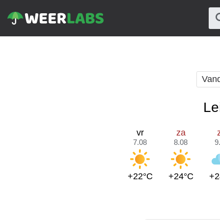
Van
Le
vr
za
7.08
8.08
9
+22°C
+24°C
+2