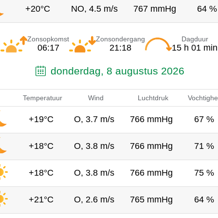
+20°C
NO, 4.5 m/s
767 mmHg
64 %
Zonsopkomst
Zonsondergang
Dagduur
06:17
21:18
15 h 01 min
donderdag, 8 augustus 2026
Temperatuur
Wind
Luchtdruk
Vochtighe
+19°C
O, 3.7 m/s
766 mmHg
67 %
+18°C
O, 3.8 m/s
766 mmHg
71 %
+18°C
O, 3.8 m/s
766 mmHg
75 %
+21°C
O, 2.6 m/s
765 mmHg
64 %