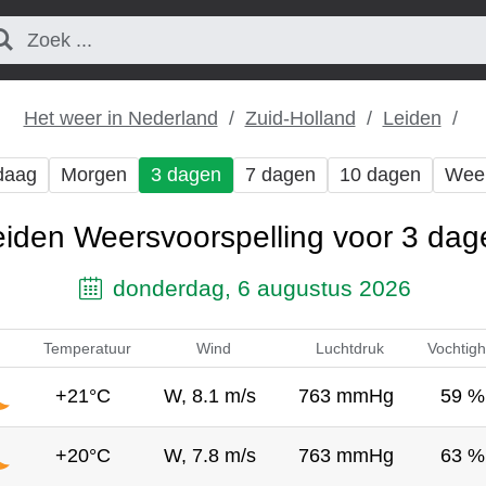
Het weer in Nederland
Zuid-Holland
Leiden
daag
Morgen
3 dagen
7 dagen
10 dagen
Wee
eiden Weersvoorspelling voor 3 dag
donderdag, 6 augustus 2026
Temperatuur
Wind
Luchtdruk
Vochtigh
+21°C
W, 8.1 m/s
763 mmHg
59 %
+20°C
W, 7.8 m/s
763 mmHg
63 %