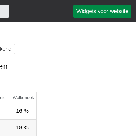
Widgets voor website
kend
en
eid
Wolkendek
16 %
18 %