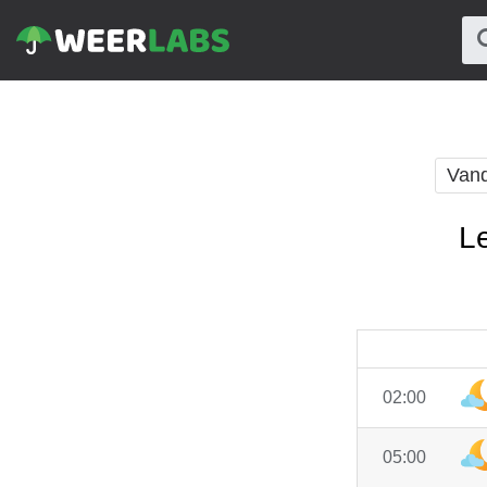
Van
L
02:00
05:00