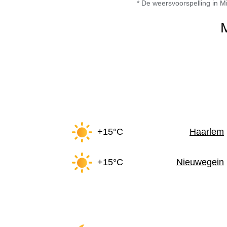
* De weersvoorspelling in 
+15°C
Haarlem
+15°C
Nieuwegein