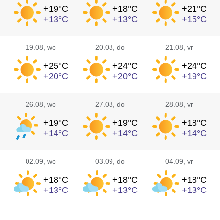
+19°
C
+18°
C
+21°
C
+13°
C
+13°
C
+15°
C
19.08
, wo
20.08
, do
21.08
, vr
+25°
C
+24°
C
+24°
C
+20°
C
+20°
C
+19°
C
26.08
, wo
27.08
, do
28.08
, vr
+19°
C
+19°
C
+18°
C
+14°
C
+14°
C
+14°
C
02.09
, wo
03.09
, do
04.09
, vr
+18°
C
+18°
C
+18°
C
+13°
C
+13°
C
+13°
C