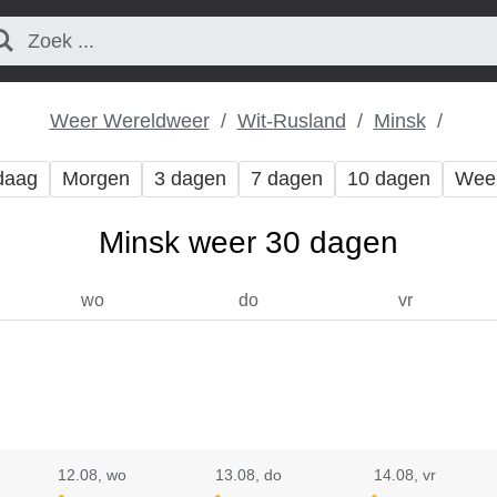
Weer Wereldweer
Wit-Rusland
Minsk
daag
Morgen
3 dagen
7 dagen
10 dagen
Wee
Minsk weer 30 dagen
wo
do
vr
12.08
, wo
13.08
, do
14.08
, vr