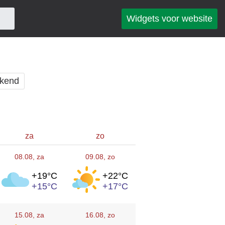
Widgets voor website
kend
za
zo
08.08
, za
09.08
, zo
+19°
C
+22°
C
+15°
C
+17°
C
15.08
, za
16.08
, zo