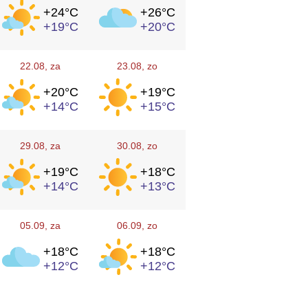
+24°
C
+26°
C
+19°
C
+20°
C
22.08
, za
23.08
, zo
+20°
C
+19°
C
+14°
C
+15°
C
29.08
, za
30.08
, zo
+19°
C
+18°
C
+14°
C
+13°
C
05.09
, za
06.09
, zo
+18°
C
+18°
C
+12°
C
+12°
C