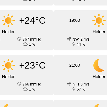
+24°C
19:00
Helder
Helder
s
767 mmHg
NW, 2 m/s
1 %
44 %
+23°C
21:00
Helder
Helder
766 mmHg
N, 1.3 m/s
1 %
57 %