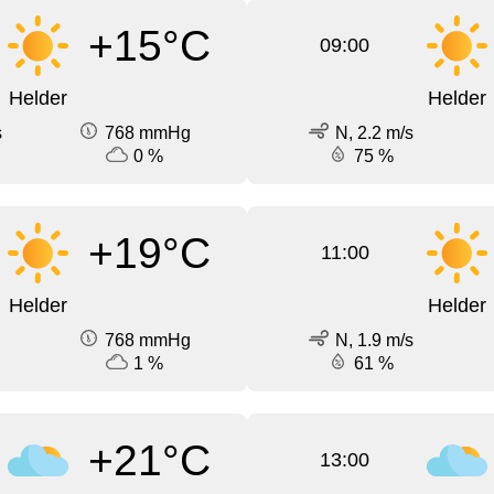
+15°C
09:00
Helder
Helder
s
768 mmHg
N, 2.2 m/s
0 %
75 %
+19°C
11:00
Helder
Helder
768 mmHg
N, 1.9 m/s
1 %
61 %
+21°C
13:00