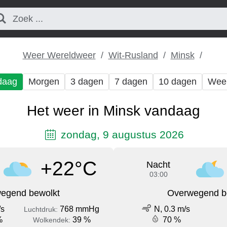
Weer Wereldweer
Wit-Rusland
Minsk
daag
Morgen
3 dagen
7 dagen
10 dagen
Wee
Het weer in Minsk vandaag
zondag, 9 augustus 2026
+22°C
Nacht
03:00
egend bewolkt
Overwegend b
/s
768 mmHg
N, 0.3 m/s
Luchtdruk:
%
39 %
70 %
Wolkendek: