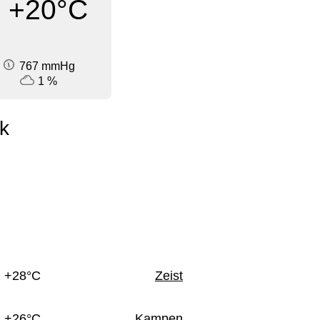
+20°C
767 mmHg
1 %
k
n
+28°C
Zeist
+26°C
Kampen