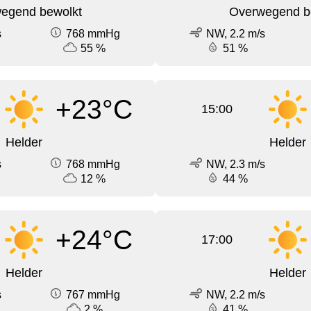
egend bewolkt
Overwegend b
s
768 mmHg
NW, 2.2 m/s
55 %
51 %
+23°C
15:00
Helder
Helder
s
768 mmHg
NW, 2.3 m/s
12 %
44 %
+24°C
17:00
Helder
Helder
s
767 mmHg
NW, 2.2 m/s
2 %
41 %