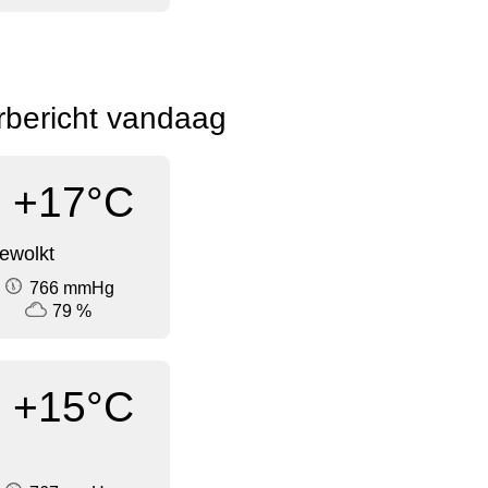
rbericht vandaag
+17°C
ewolkt
766 mmHg
79 %
+15°C