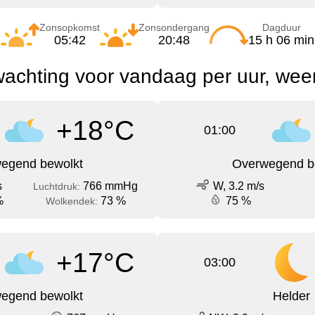
Zonsopkomst
Zonsondergang
Dagduur
05:42
20:48
15 h 06 min
achting voor vandaag per uur, wee
+18°C
01:00
egend bewolkt
Overwegend b
s
766 mmHg
W, 3.2 m/s
Luchtdruk:
%
73 %
75 %
Wolkendek:
+17°C
03:00
egend bewolkt
Helder