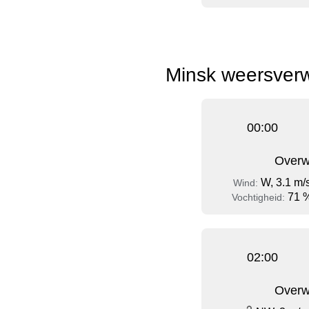
Minsk weersverw
00:00
Overw
W, 3.1 m/
Wind:
71 
Vochtigheid:
02:00
Overw