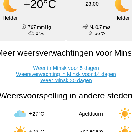
+20°C
23:00
Helder
Helder
767 mmHg
N, 0.7 m/s
0 %
66 %
Meer weersverwachtingen voor Mins
Weer in Minsk voor 5 dagen
Weersverwachting in Minsk voor 14 dagen
Weer Minsk 30 dagen
Weersvoorspelling in andere stede
+27°C
Apeldoorn
+26°C
Schiedam