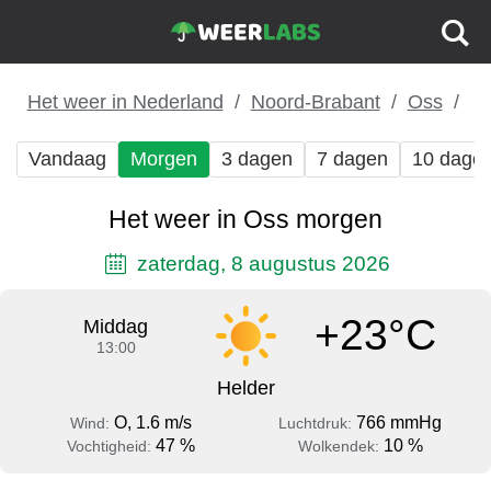
Het weer in Nederland
Noord-Brabant
Oss
Vandaag
Morgen
3 dagen
7 dagen
10 dage
Het weer in Oss morgen
zaterdag, 8 augustus 2026
+23°C
Middag
13:00
Helder
O, 1.6 m/s
766 mmHg
Wind:
Luchtdruk:
47 %
10 %
Vochtigheid:
Wolkendek: