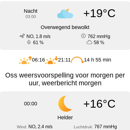
+19°C
Nacht
03:00
Overwegend bewolkt
NO, 1.8 m/s
762 mmHg
61 %
58 %
06:16
21:11
14 h 55 min
Oss weersvoorspelling voor morgen per
uur, weerbericht morgen
+16°C
00:00
Helder
NO, 2.4 m/s
767 mmHg
Wind:
Luchtdruk: