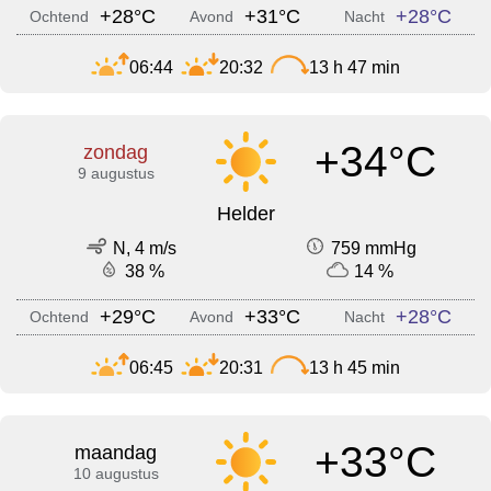
+28°C
+31°C
+28°C
Ochtend
Avond
Nacht
06:44
20:32
13 h 47 min
+34°C
zondag
9 augustus
Helder
N, 4 m/s
759 mmHg
38 %
14 %
+29°C
+33°C
+28°C
Ochtend
Avond
Nacht
06:45
20:31
13 h 45 min
+33°C
maandag
10 augustus