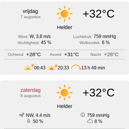
+32°C
vrijdag
7 augustus
Helder
W, 3.8 m/s
759 mmHg
Wind:
Luchtdruk:
45 %
6 %
Vochtigheid:
Wolkendek:
+28°C
+31°C
+28°C
Ochtend
Avond
Nacht
06:43
20:33
13 h 49 min
+32°C
zaterdag
8 augustus
Helder
NW, 4.4 m/s
759 mmHg
50 %
8 %