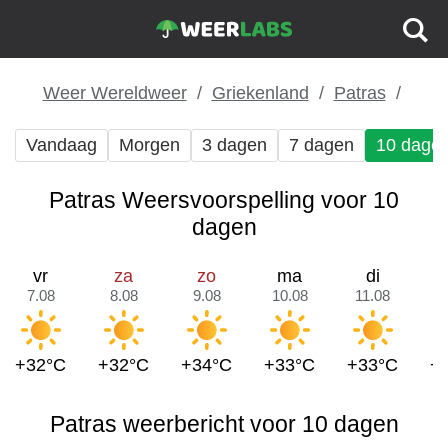
Weer Wereldweer
Griekenland
Patras
Vandaag
Morgen
3 dagen
7 dagen
10 dage
Patras Weersvoorspelling voor 10
dagen
vr
za
zo
ma
di
7.08
8.08
9.08
10.08
11.08
1
+32°C
+32°C
+34°C
+33°C
+33°C
+
Patras weerbericht voor 10 dagen