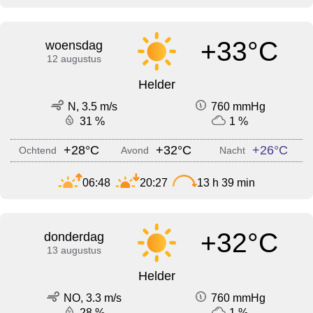
+33°C
woensdag
12 augustus
Helder
N, 3.5 m/s
760 mmHg
31 %
1 %
+28°C
+32°C
+26°C
Ochtend
Avond
Nacht
06:48
20:27
13 h 39 min
+32°C
donderdag
13 augustus
Helder
NO, 3.3 m/s
760 mmHg
28 %
1 %