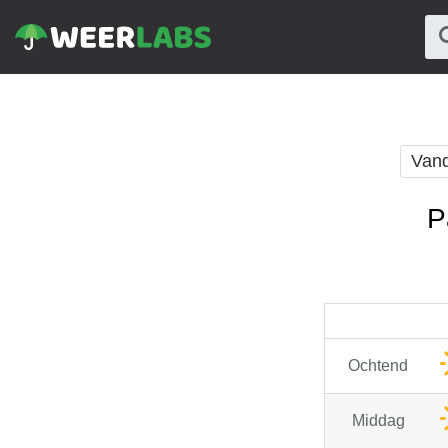
Van
P
Ochtend
Middag