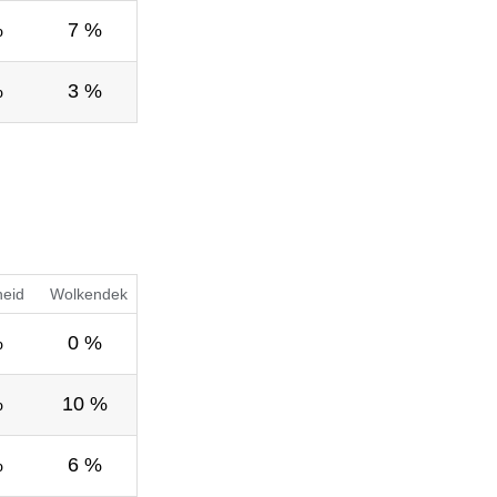
%
7 %
%
3 %
heid
Wolkendek
%
0 %
%
10 %
%
6 %