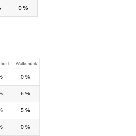
%
0 %
gheid
Wolkendek
%
0 %
%
6 %
%
5 %
%
0 %