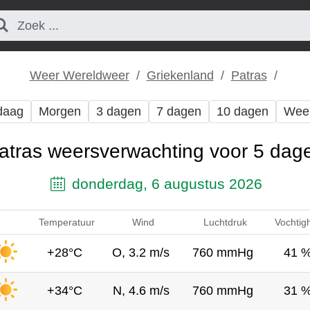
Weer Wereldweer
Griekenland
Patras
daag
Morgen
3 dagen
7 dagen
10 dagen
Wee
atras weersverwachting voor 5 dag
donderdag, 6 augustus 2026
Temperatuur
Wind
Luchtdruk
Vochtig
+28°C
O, 3.2 m/s
760 mmHg
41 
+34°C
N, 4.6 m/s
760 mmHg
31 