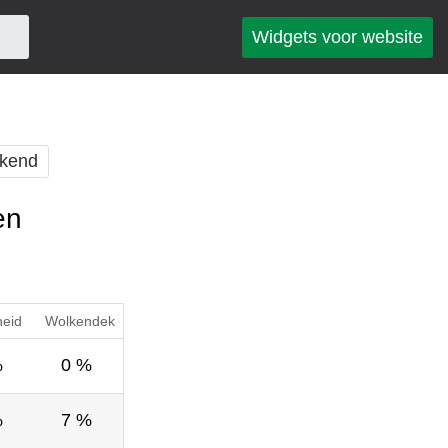
Widgets voor website
kend
en
heid
Wolkendek
%
0 %
%
7 %