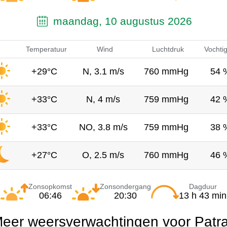
maandag, 10 augustus 2026
Temperatuur
Wind
Luchtdruk
Vochti
+29°C
N, 3.1 m/s
760 mmHg
54 
+33°C
N, 4 m/s
759 mmHg
42 
+33°C
NO, 3.8 m/s
759 mmHg
38 
+27°C
O, 2.5 m/s
760 mmHg
46 
Zonsopkomst
Zonsondergang
Dagduur
06:46
20:30
13 h 43 min
eer weersverwachtingen voor Patr