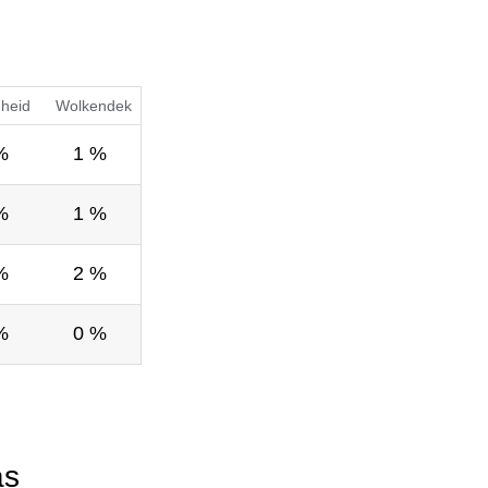
gheid
Wolkendek
%
1 %
%
1 %
%
2 %
%
0 %
as