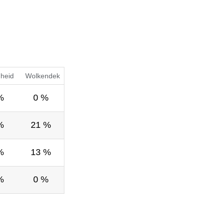
gheid
Wolkendek
%
0 %
%
21 %
%
13 %
%
0 %