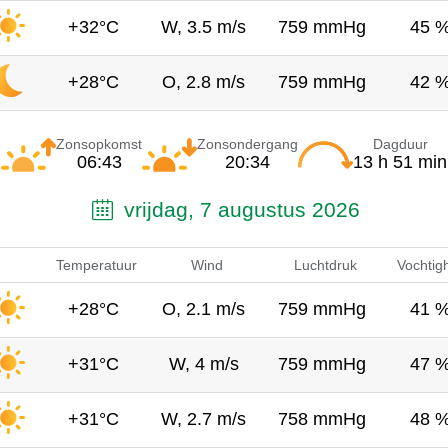
+32°C
W, 3.5 m/s
759 mmHg
45 
+28°C
O, 2.8 m/s
759 mmHg
42 
Zonsopkomst
Zonsondergang
Dagduur
06:43
20:34
13 h 51 min
vrijdag, 7 augustus 2026
Temperatuur
Wind
Luchtdruk
Vochtig
+28°C
O, 2.1 m/s
759 mmHg
41 
+31°C
W, 4 m/s
759 mmHg
47 
+31°C
W, 2.7 m/s
758 mmHg
48 