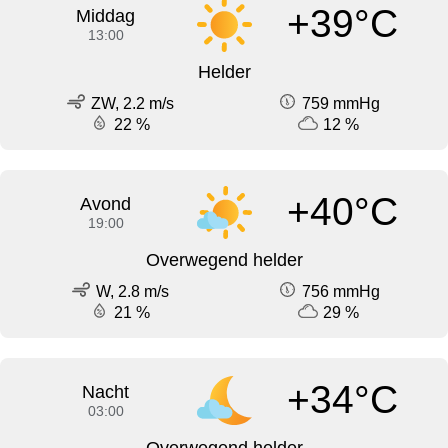
+39°C
Middag
13:00
Helder
ZW, 2.2 m/s
759 mmHg
22 %
12 %
+40°C
Avond
19:00
Overwegend helder
W, 2.8 m/s
756 mmHg
21 %
29 %
+34°C
Nacht
03:00
Overwegend helder