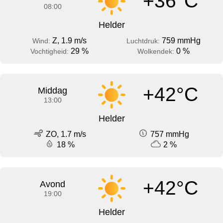
+36°C
08:00
Helder
Z, 1.9 m/s
759 mmHg
Wind:
Luchtdruk:
29 %
0 %
Vochtigheid:
Wolkendek:
+42°C
Middag
13:00
Helder
ZO, 1.7 m/s
757 mmHg
18 %
2 %
+42°C
Avond
19:00
Helder