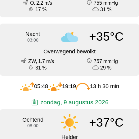
O, 2.2 m/s
755 mmHg
17 %
31 %
+35°C
Nacht
03:00
Overwegend bewolkt
ZW, 1.7 m/s
757 mmHg
31 %
29 %
05:48
19:19
13 h 30 min
zondag, 9 augustus 2026
+37°C
Ochtend
08:00
Helder