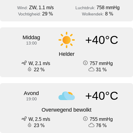
ZW, 1.1 m/s
758 mmHg
Wind:
Luchtdruk:
29 %
8 %
Vochtigheid:
Wolkendek:
+40°C
Middag
13:00
Helder
W, 2.1 m/s
757 mmHg
22 %
31 %
+40°C
Avond
19:00
Overwegend bewolkt
W, 2.5 m/s
755 mmHg
23 %
76 %