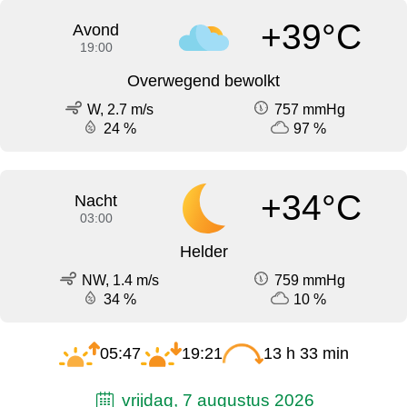
+39°C
Avond
19:00
Overwegend bewolkt
W, 2.7 m/s
757 mmHg
24 %
97 %
+34°C
Nacht
03:00
Helder
NW, 1.4 m/s
759 mmHg
34 %
10 %
05:47
19:21
13 h 33 min
vrijdag, 7 augustus 2026