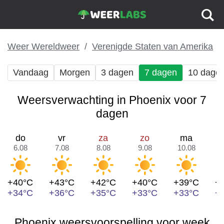
Weer Wereldweer
Verenigde Staten van Amerika
Vandaag
Morgen
3 dagen
7 dagen
10 dage
Weersverwachting in Phoenix voor 7
dagen
do
vr
za
zo
ma
6.08
7.08
8.08
9.08
10.08
1
+40°C
+43°C
+42°C
+40°C
+39°C
+
+34°C
+36°C
+35°C
+33°C
+33°C
+
Phoenix weersvoorspelling voor week