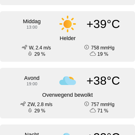
+39°C
Middag
13:00
Helder
W, 2.4 m/s
758 mmHg
29 %
19 %
+38°C
Avond
19:00
Overwegend bewolkt
ZW, 2.8 m/s
757 mmHg
29 %
71 %
Nacht