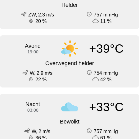
Helder
ZW, 2.3 m/s
757 mmHg
20 %
11 %
+39°C
Avond
19:00
Overwegend helder
W, 2.9 m/s
754 mmHg
22 %
42 %
+33°C
Nacht
03:00
Bewolkt
W, 2 m/s
757 mmHg
36 %
61 %