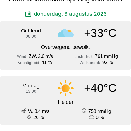
donderdag, 6 augustus 2026
+33°C
Ochtend
08:00
Overwegend bewolkt
ZW, 2.6 m/s
761 mmHg
Wind:
Luchtdruk:
41 %
92 %
Vochtigheid:
Wolkendek:
+40°C
Middag
13:00
Helder
W, 3.4 m/s
758 mmHg
26 %
0 %