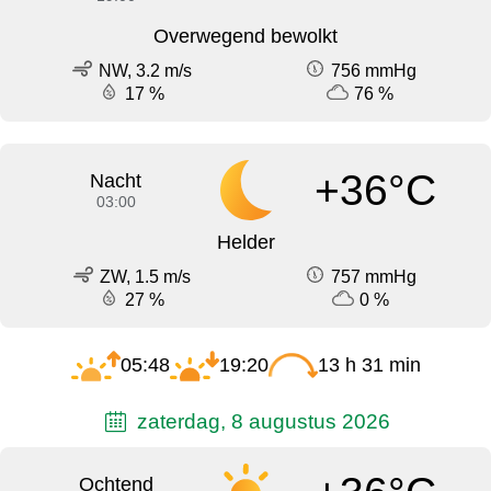
Overwegend bewolkt
NW, 3.2 m/s
756 mmHg
17 %
76 %
+36°C
Nacht
03:00
Helder
ZW, 1.5 m/s
757 mmHg
27 %
0 %
05:48
19:20
13 h 31 min
zaterdag, 8 augustus 2026
Ochtend