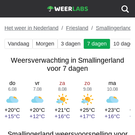
Het weer in Nederland
Friesland
Smallingerland
Vandaag
Morgen
3 dagen
7 dagen
10 dage
Weersverwachting in Smallingerland
voor 7 dagen
do
vr
za
zo
ma
6.08
7.08
8.08
9.08
10.08
1
+20°C
+20°C
+21°C
+25°C
+23°C
+
+15°C
+12°C
+16°C
+17°C
+16°C
+
Smallingerland weersvoorspelling voor