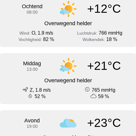
+12°C
Ochtend
08:00
Overwegend helder
O, 1.9 m/s
766 mmHg
Wind:
Luchtdruk:
82 %
18 %
Vochtigheid:
Wolkendek:
+21°C
Middag
13:00
Overwegend helder
Z, 1.8 m/s
765 mmHg
52 %
59 %
+23°C
Avond
19:00