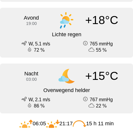
+18°C
Avond
19:00
Lichte regen
W, 5.1 m/s
765 mmHg
72 %
55 %
+15°C
Nacht
03:00
Overwegend helder
W, 2.1 m/s
767 mmHg
86 %
22 %
06:05
21:17
15 h 11 min