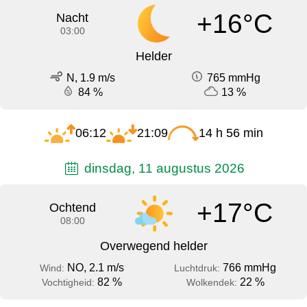
+16°C
Nacht
03:00
Helder
N, 1.9 m/s
765 mmHg
84 %
13 %
06:12
21:09
14 h 56 min
dinsdag, 11 augustus 2026
+17°C
Ochtend
08:00
Overwegend helder
NO, 2.1 m/s
766 mmHg
Wind:
Luchtdruk:
82 %
22 %
Vochtigheid:
Wolkendek: