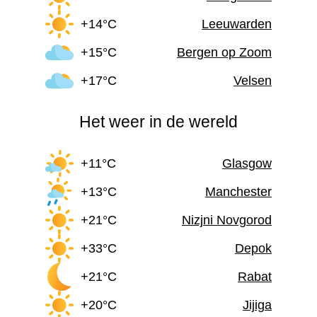
+14°C
Leeuwarden
+15°C
Bergen op Zoom
+17°C
Velsen
Het weer in de wereld
+11°C
Glasgow
+13°C
Manchester
+21°C
Nizjni Novgorod
+33°C
Depok
+21°C
Rabat
+20°C
Jijiga