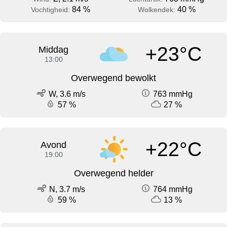
84 %
40 %
Vochtigheid:
Wolkendek:
+23°C
Middag
13:00
Overwegend bewolkt
W, 3.6 m/s
763 mmHg
57 %
27 %
+22°C
Avond
19:00
Overwegend helder
N, 3.7 m/s
764 mmHg
59 %
13 %