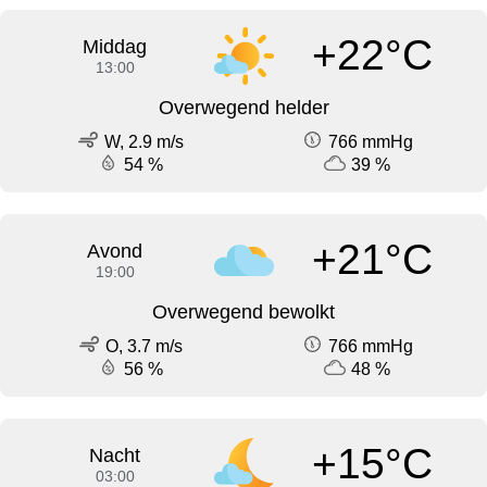
+22°C
Middag
13:00
Overwegend helder
W, 2.9 m/s
766 mmHg
54 %
39 %
+21°C
Avond
19:00
Overwegend bewolkt
O, 3.7 m/s
766 mmHg
56 %
48 %
+15°C
Nacht
03:00