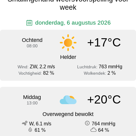
week
donderdag, 6 augustus 2026
+17°C
Ochtend
08:00
Helder
ZW, 2.2 m/s
763 mmHg
Wind:
Luchtdruk:
82 %
2 %
Vochtigheid:
Wolkendek:
+20°C
Middag
13:00
Overwegend bewolkt
W, 6.1 m/s
764 mmHg
61 %
64 %