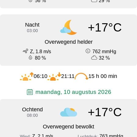
56 %
29 %
+17°C
Nacht
03:00
Overwegend helder
Z, 1.8 m/s
762 mmHg
80 %
32 %
06:10
21:11
15 h 00 min
maandag, 10 augustus 2026
+17°C
Ochtend
08:00
Overwegend bewolkt
Z, 2.1 m/s
763 mmHg
Wind:
Luchtdruk: