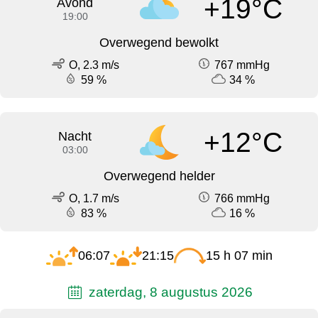
+19°C
Avond
19:00
Overwegend bewolkt
O, 2.3 m/s
767 mmHg
59 %
34 %
+12°C
Nacht
03:00
Overwegend helder
O, 1.7 m/s
766 mmHg
83 %
16 %
06:07
21:15
15 h 07 min
zaterdag, 8 augustus 2026