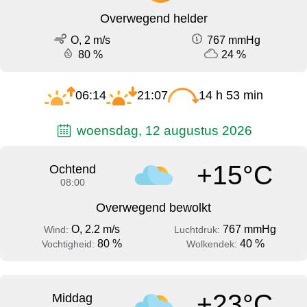
Overwegend helder
O, 2 m/s
767 mmHg
80 %
24 %
06:14
21:07
14 h 53 min
woensdag, 12 augustus 2026
+15°C
Ochtend
08:00
Overwegend bewolkt
O, 2.2 m/s
767 mmHg
Wind:
Luchtdruk:
80 %
40 %
Vochtigheid:
Wolkendek:
+23°C
Middag