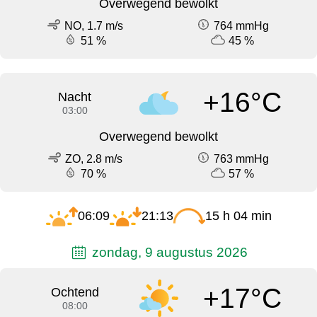
Overwegend bewolkt
NO, 1.7 m/s
764 mmHg
51 %
45 %
+16°C
Nacht
03:00
Overwegend bewolkt
ZO, 2.8 m/s
763 mmHg
70 %
57 %
06:09
21:13
15 h 04 min
zondag, 9 augustus 2026
+17°C
Ochtend
08:00