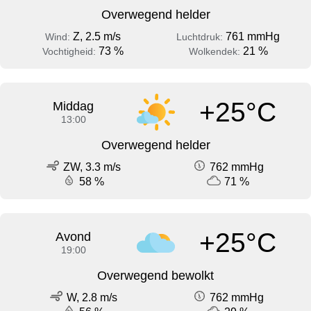
Overwegend helder
Z, 2.5 m/s
761 mmHg
Wind:
Luchtdruk:
73 %
21 %
Vochtigheid:
Wolkendek:
+25°C
Middag
13:00
Overwegend helder
ZW, 3.3 m/s
762 mmHg
58 %
71 %
+25°C
Avond
19:00
Overwegend bewolkt
W, 2.8 m/s
762 mmHg