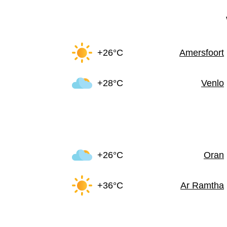
+26°C
Amersfoort
+28°C
Venlo
+26°C
Oran
+36°C
Ar Ramtha