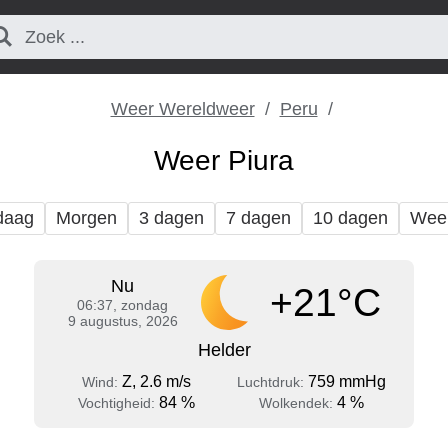
Weer Wereldweer
Peru
Weer Piura
daag
Morgen
3 dagen
7 dagen
10 dagen
Wee
Nu
+21°C
06:37, zondag
9 augustus, 2026
Helder
Z, 2.6 m/s
759 mmHg
Wind:
Luchtdruk:
84 %
4 %
Vochtigheid:
Wolkendek: