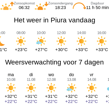
Zonsopkomst
Zonsondergang
Dagduur
06:32
18:23
11 h 50 min
Het weer in Piura vandaag
:00
08:00
10:00
12:00
14:00
16:00
1°C
+23°C
+27°C
+30°C
+33°C
+33°C
Weersverwachting voor 7 dagen
ma
di
wo
do
vr
10.08
11.08
12.08
13.08
14.08
+32°C
+31°C
+31°C
+32°C
+32°C
+
+22°C
+22°C
+22°C
+22°C
+22°C
+