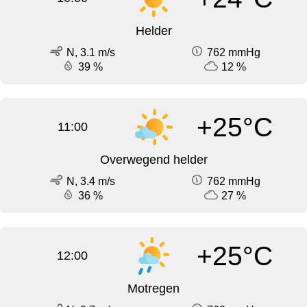
Helder
N, 3.1 m/s
762 mmHg
39 %
12 %
+25°C
11:00
Overwegend helder
N, 3.4 m/s
762 mmHg
36 %
27 %
+25°C
12:00
Motregen