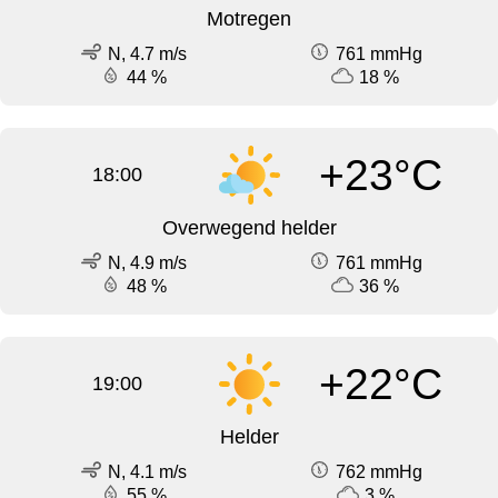
Motregen
N, 4.7 m/s
761 mmHg
44 %
18 %
+23°C
18:00
Overwegend helder
N, 4.9 m/s
761 mmHg
48 %
36 %
+22°C
19:00
Helder
N, 4.1 m/s
762 mmHg
55 %
3 %