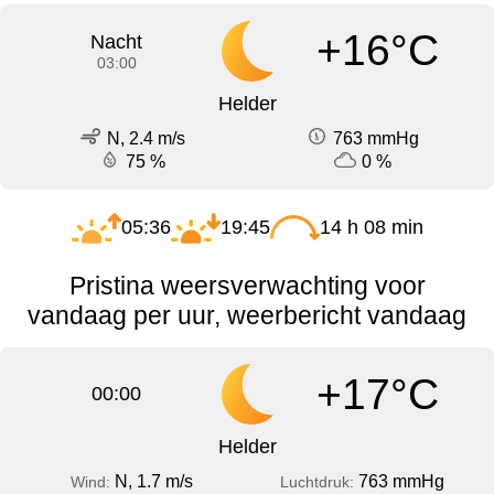
+16°C
Nacht
03:00
Helder
N, 2.4 m/s
763 mmHg
75 %
0 %
05:36
19:45
14 h 08 min
Pristina weersverwachting voor
vandaag per uur, weerbericht vandaag
+17°C
00:00
Helder
N, 1.7 m/s
763 mmHg
Wind:
Luchtdruk: