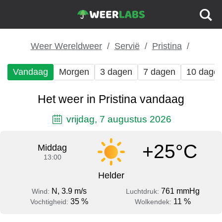
Weer Wereldweer
Servië
Pristina
Vandaag
Morgen
3 dagen
7 dagen
10 dage
Het weer in Pristina vandaag
vrijdag, 7 augustus 2026
+25°C
Middag
13:00
Helder
N, 3.9 m/s
761 mmHg
Wind:
Luchtdruk:
35 %
11 %
Vochtigheid:
Wolkendek: