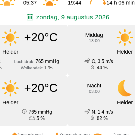
05:37
19:44
14 h 06 min
zondag, 9 augustus 2026
+20°C
Middag
13:00
Helder
Helder
s
765 mmHg
O, 3.5 m/s
Luchtdruk:
%
1 %
44 %
Wolkendek:
+20°C
Nacht
03:00
Helder
Helder
s
765 mmHg
N, 1.4 m/s
5 %
82 %
Zonsopkomst
Zonsondergang
Dagduur