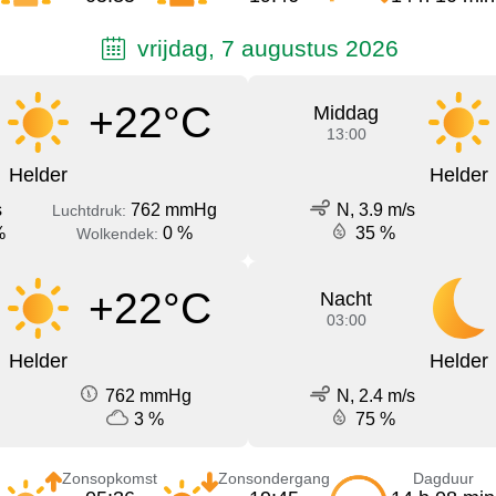
vrijdag, 7 augustus 2026
+22°C
Middag
13:00
Helder
Helder
s
762 mmHg
N, 3.9 m/s
Luchtdruk:
%
0 %
35 %
Wolkendek:
+22°C
Nacht
03:00
Helder
Helder
762 mmHg
N, 2.4 m/s
3 %
75 %
Zonsopkomst
Zonsondergang
Dagduur