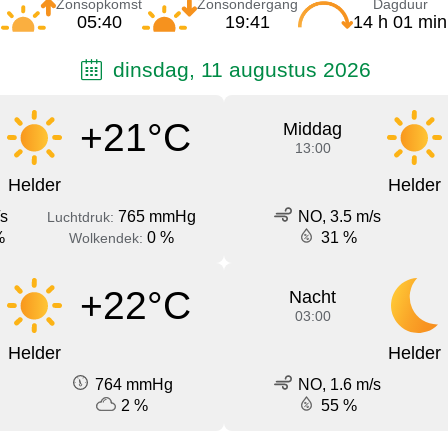
Zonsopkomst
Zonsondergang
Dagduur
05:40
19:41
14 h 01 min
dinsdag, 11 augustus 2026
+21°C
Middag
13:00
Helder
Helder
/s
765 mmHg
NO, 3.5 m/s
Luchtdruk:
%
0 %
31 %
Wolkendek:
+22°C
Nacht
03:00
Helder
Helder
764 mmHg
NO, 1.6 m/s
2 %
55 %