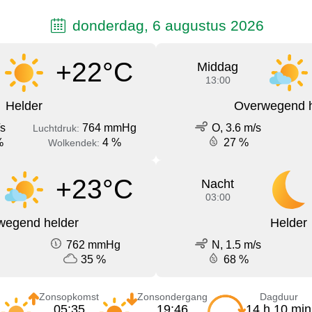
donderdag, 6 augustus 2026
+22°C
Middag
13:00
Helder
Overwegend h
/s
764 mmHg
O, 3.6 m/s
Luchtdruk:
%
4 %
27 %
Wolkendek:
+23°C
Nacht
03:00
wegend helder
Helder
762 mmHg
N, 1.5 m/s
35 %
68 %
Zonsopkomst
Zonsondergang
Dagduur
05:35
19:46
14 h 10 min