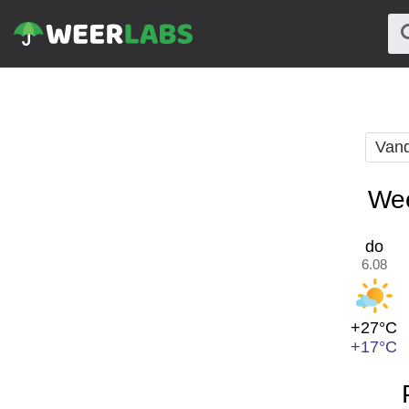
Van
Wee
do
6.08
+27°C
+17°C