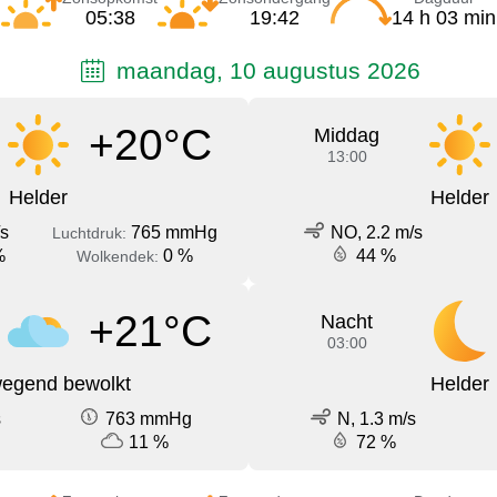
05:38
19:42
14 h 03 min
maandag, 10 augustus 2026
+20°C
Middag
13:00
Helder
Helder
/s
765 mmHg
NO, 2.2 m/s
Luchtdruk:
%
0 %
44 %
Wolkendek:
+21°C
Nacht
03:00
egend bewolkt
Helder
s
763 mmHg
N, 1.3 m/s
11 %
72 %