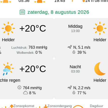
05:36
19:45
14 h 08 min
zaterdag, 8 augustus 2026
+20°C
Middag
13:00
Helder
Helder
s
763 mmHg
N, 5.1 m/s
Luchtdruk:
%
0 %
39 %
Wolkendek:
+20°C
Nacht
03:00
ichte regen
Helder
764 mmHg
N, 2.2 m/s
8 %
77 %
Zonsopkomst
Zonsondergang
Dagduur