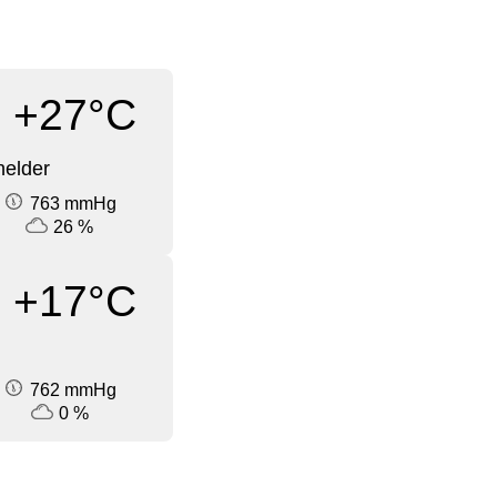
+27°C
elder
763 mmHg
26 %
+17°C
762 mmHg
0 %