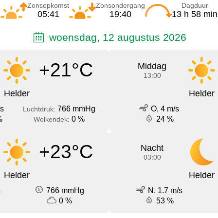
Zonsopkomst
Zonsondergang
Dagduur
05:41
19:40
13 h 58 min
woensdag, 12 augustus 2026
+21°C
Middag
13:00
Helder
Helder
/s
766 mmHg
O, 4 m/s
Luchtdruk:
%
0 %
24 %
Wolkendek:
+23°C
Nacht
03:00
Helder
Helder
s
766 mmHg
N, 1.7 m/s
0 %
53 %