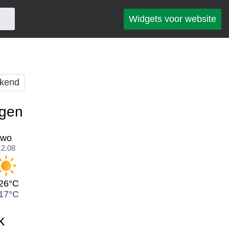
Widgets voor website
kend
agen
wo
12.08
26°C
17°C
k