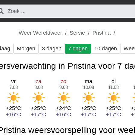
Weer Wereldweer
Servië
Pristina
daag
Morgen
3 dagen
7 dagen
10 dagen
Wee
rsverwachting in Pristina voor 7 d
vr
za
zo
ma
di
7.08
8.08
9.08
10.08
11.08
+25°C
+25°C
+24°C
+25°C
+25°C
+
+16°C
+17°C
+16°C
+17°C
+17°C
+
Pristina weersvoorspelling voor wee