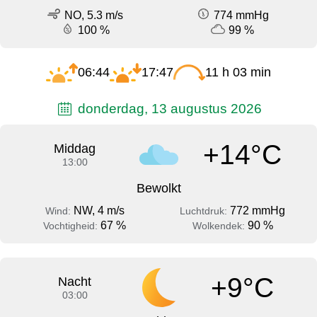
NO, 5.3 m/s
774 mmHg
100 %
99 %
06:44
17:47
11 h 03 min
donderdag, 13 augustus 2026
+14°C
Middag
13:00
Bewolkt
NW, 4 m/s
772 mmHg
Wind:
Luchtdruk:
67 %
90 %
Vochtigheid:
Wolkendek:
+9°C
Nacht
03:00