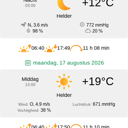
+12°C
Nacht
03:00
Helder
N, 3.6 m/s
772 mmHg
98 %
20 %
06:40
17:49
11 h 08 min
maandag, 17 augustus 2026
+19°C
Middag
13:00
Helder
O, 4.9 m/s
671 mmHg
Wind:
Luchtdruk:
38 %
Vochtigheid:
06:40
17:50
11 h 10 min