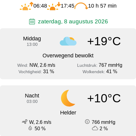
06:48
17:45
10 h 57 min
zaterdag, 8 augustus 2026
+19°C
Middag
13:00
Overwegend bewolkt
NW, 2.6 m/s
767 mmHg
Wind:
Luchtdruk:
31 %
41 %
Vochtigheid:
Wolkendek:
+10°C
Nacht
03:00
Helder
W, 2.6 m/s
766 mmHg
50 %
2 %