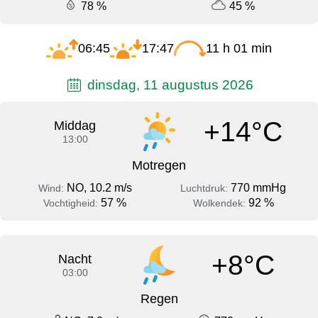
78 %
45 %
06:45
17:47
11 h 01 min
dinsdag, 11 augustus 2026
+14°C
Middag
13:00
Motregen
NO, 10.2 m/s
770 mmHg
Wind:
Luchtdruk:
57 %
92 %
Vochtigheid:
Wolkendek:
+8°C
Nacht
03:00
Regen