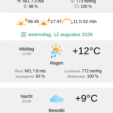
NO, 7.3 m/s
773 mmHg
98 %
100 %
06:45
17:47
11 h 02 min
woensdag, 12 augustus 2026
+12°C
Middag
13:00
Regen
NO, 7.8 m/s
772 mmHg
Wind:
Luchtdruk:
83 %
100 %
Vochtigheid:
Wolkendek:
+9°C
Nacht
03:00
Bewolkt