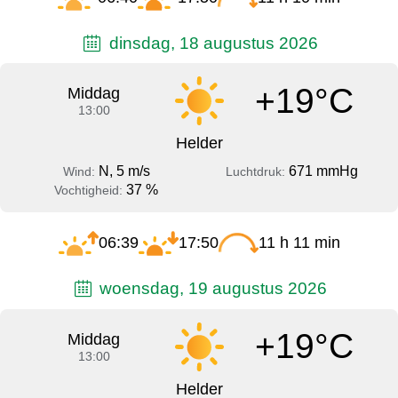
dinsdag, 18 augustus 2026
+19°C
Middag
13:00
Helder
N, 5 m/s
671 mmHg
Wind:
Luchtdruk:
37 %
Vochtigheid:
06:39
17:50
11 h 11 min
woensdag, 19 augustus 2026
+19°C
Middag
13:00
Helder