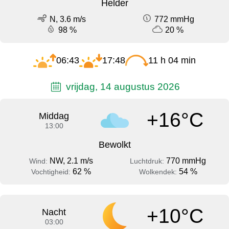
Helder
N, 3.6 m/s
772 mmHg
98 %
20 %
06:43
17:48
11 h 04 min
vrijdag, 14 augustus 2026
+16°C
Middag
13:00
Bewolkt
NW, 2.1 m/s
770 mmHg
Wind:
Luchtdruk:
62 %
54 %
Vochtigheid:
Wolkendek:
+10°C
Nacht
03:00