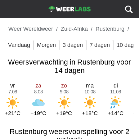
Weer Wereldweer
Zuid-Afrika
Rustenburg
Vandaag
Morgen
3 dagen
7 dagen
10 dage
Weersverwachting in Rustenburg voor
14 dagen
vr
za
zo
ma
di
7.08
8.08
9.08
10.08
11.08
1
+21°C
+19°C
+19°C
+18°C
+14°C
+
Rustenburg weersvoorspelling voor 2