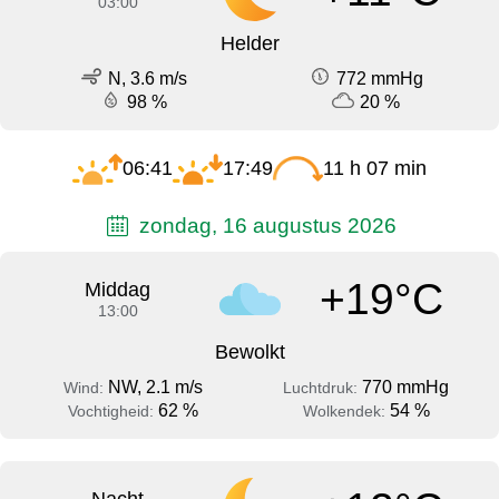
03:00
Helder
N, 3.6 m/s
772 mmHg
98 %
20 %
06:41
17:49
11 h 07 min
zondag, 16 augustus 2026
+19°C
Middag
13:00
Bewolkt
NW, 2.1 m/s
770 mmHg
Wind:
Luchtdruk:
62 %
54 %
Vochtigheid:
Wolkendek: