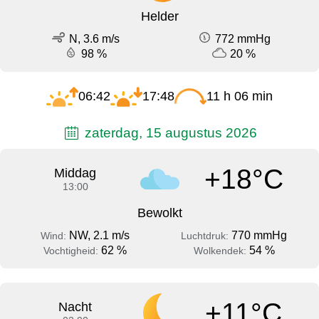
Helder
N, 3.6 m/s
772 mmHg
98 %
20 %
06:42
17:48
11 h 06 min
zaterdag, 15 augustus 2026
+18°C
Middag
13:00
Bewolkt
NW, 2.1 m/s
770 mmHg
Wind:
Luchtdruk:
62 %
54 %
Vochtigheid:
Wolkendek:
+11°C
Nacht