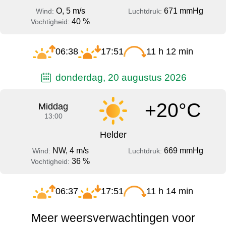
O, 5 m/s
671 mmHg
Wind:
Luchtdruk:
40 %
Vochtigheid:
06:38
17:51
11 h 12 min
donderdag, 20 augustus 2026
+20°C
Middag
13:00
Helder
NW, 4 m/s
669 mmHg
Wind:
Luchtdruk:
36 %
Vochtigheid:
06:37
17:51
11 h 14 min
Meer weersverwachtingen voor