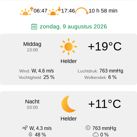
06:47
17:46
10 h 58 min
zondag, 9 augustus 2026
+19°C
Middag
13:00
Helder
W, 4.6 m/s
763 mmHg
Wind:
Luchtdruk:
25 %
6 %
Vochtigheid:
Wolkendek:
+11°C
Nacht
03:00
Helder
W, 4.3 m/s
763 mmHg
48 %
0 %