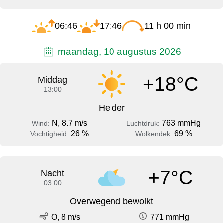
06:46
17:46
11 h 00 min
maandag, 10 augustus 2026
+18°C
Middag
13:00
Helder
N, 8.7 m/s
763 mmHg
Wind:
Luchtdruk:
26 %
69 %
Vochtigheid:
Wolkendek:
+7°C
Nacht
03:00
Overwegend bewolkt
O, 8 m/s
771 mmHg