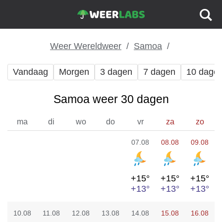
Weer Wereldweer
Samoa
Vandaag
Morgen
3 dagen
7 dagen
10 dage
Samoa weer 30 dagen
ma
di
wo
do
vr
za
zo
07.08
08.08
09.08
+15°
+15°
+15°
+13°
+13°
+13°
10.08
11.08
12.08
13.08
14.08
15.08
16.08